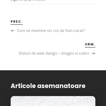
PREC.
Cum se mentine un cos de fum curat?
URM.
Sfaturi de web design – imagini si culori
Articole asemanatoare