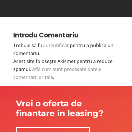
Introdu Comentariu
Trebuie să fii
autentificat
pentru a publica un
comentariu.
Acest site folosește Akismet pentru a reduce
spamul.
Află cum sunt procesate datele
comentariilor tale
.
Vrei o oferta de
finantare in leasing?