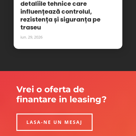
detaliile tehnice care
influențează controlul,
rezistența și siguranța pe
traseu
iun. 29, 2026
Vrei o oferta de
finantare in leasing?
LASA-NE UN MESAJ