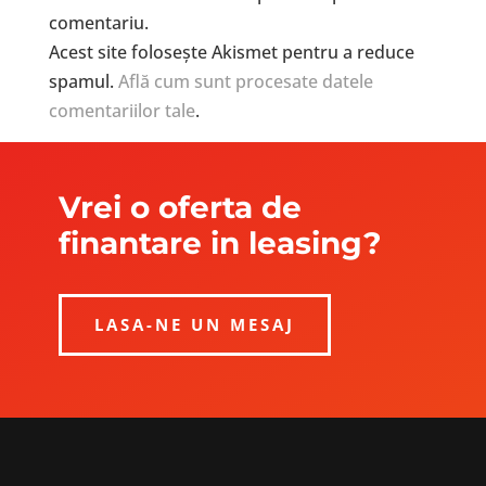
comentariu.
Acest site folosește Akismet pentru a reduce
spamul.
Află cum sunt procesate datele
comentariilor tale
.
Vrei o oferta de
finantare in leasing?
LASA-NE UN MESAJ