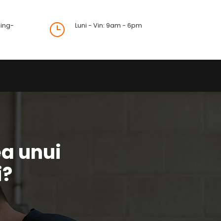
ing-
Luni - Vin: 9am - 6pm
}
ea unui
i?