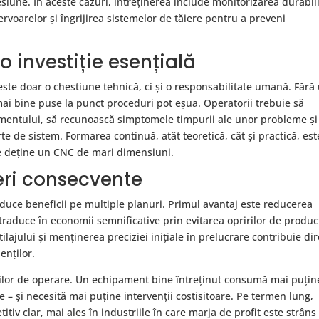
siune. În aceste cazuri, întreținerea include monitorizarea durabili
zervoarelor și îngrijirea sistemelor de tăiere pentru a preveni
o investiție esențială
ste doar o chestiune tehnică, ci și o responsabilitate umană. Fără
 mai bine puse la punct proceduri pot eșua. Operatorii trebuie să
pamentului, să recunoască simptomele timpurii ale unor probleme și
te de sistem. Formarea continuă, atât teoretică, cât și practică, est
re deține un CNC de mari dimensiuni.
neri consecvente
duce beneficii pe multiple planuri. Primul avantaj este reducerea
traduce în economii semnificative prin evitarea opririlor de produc
lajului și menținerea preciziei inițiale în prelucrare contribuie dir
ienților.
rilor de operare. Un echipament bine întreținut consumă mai puțin
e – și necesită mai puține intervenții costisitoare. Pe termen lung,
tiv clar, mai ales în industriile în care marja de profit este strâns