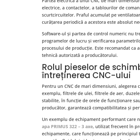
Partea electrică a unui CNC de mari dimensiun
electrice, a contactelor, a tablourilor de coman
scurtcircuitelor. Praful acumulat pe ventilato
curățarea periodică a acestora este absolut ne
Software-ul și partea de control numeric nu tre
programelor de lucru și verificarea parametril
procesului de producție. Este recomandat ca ac
tehnică autorizată a producătorului.
Rolul pieselor de schim
întreținerea CNC-ului
Pentru un CNC de mari dimensiuni, alegerea co
exemplu, filtrele de ulei, filtrele de aer, duzel
stabilite, în funcție de orele de funcționare s
producător, garantează compatibilitatea și pe
Un exemplu de echipament performant care nec
apa PRIMUS 322 – 3 axe
, utilizat frecvent în
echipamente, care funcționează pe principiul tăi