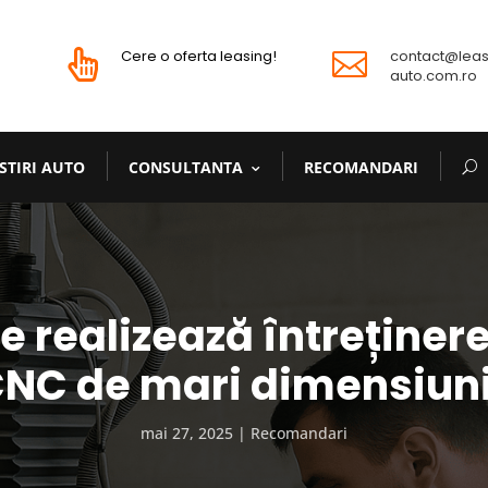
Cere o oferta leasing!
contact@leas


auto.com.ro
STIRI AUTO
CONSULTANTA
RECOMANDARI
 realizează întreținer
NC de mari dimensiun
mai 27, 2025
Recomandari