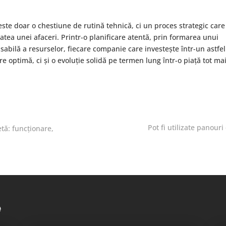
te doar o chestiune de rutină tehnică, ci un proces strategic care
atea unei afaceri. Printr-o planificare atentă, prin formarea unui
nsabilă a resurselor, fiecare companie care investește într-un astfe
 optimă, ci și o evoluție solidă pe termen lung într-o piață tot ma
Pot fi utilizate panouri
etă: funcționare,
e