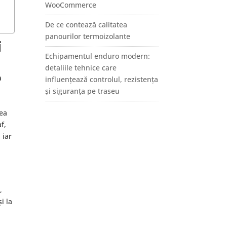
WooCommerce
De ce contează calitatea
panourilor termoizolante
i
Echipamentul enduro modern:
detaliile tehnice care
a
influențează controlul, rezistența
și siguranța pe traseu
,
tea
f,
 iar
,
i la