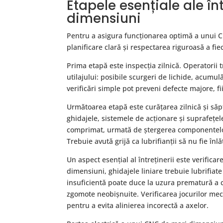
Etapele esențiale ale în
dimensiuni
Pentru a asigura funcționarea optimă a unui C
planificare clară și respectarea riguroasă a fie
Prima etapă este inspecția zilnică. Operatorii t
utilajului: posibile scurgeri de lichide, acumu
verificări simple pot preveni defecte majore,
Următoarea etapă este curățarea zilnică și săpt
ghidajele, sistemele de acționare și suprafețe
comprimat, urmată de ștergerea componentelor 
Trebuie avută grijă ca lubrifianții să nu fie înl
Un aspect esențial al întreținerii este verific
dimensiuni, ghidajele liniare trebuie lubrifia
insuficientă poate duce la uzura prematură a 
zgomote neobișnuite. Verificarea jocurilor meca
pentru a evita alinierea incorectă a axelor.