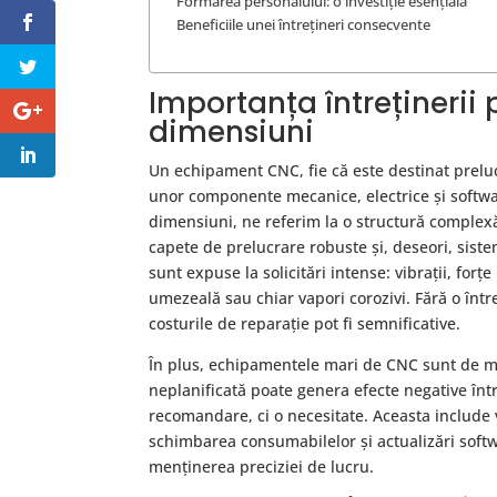
Formarea personalului: o investiție esențială
Beneficiile unei întrețineri consecvente
Importanța întreținerii
dimensiuni
Un echipament CNC, fie că este destinat preluc
unor componente mecanice, electrice și softw
dimensiuni, ne referim la o structură complexă
capete de prelucrare robuste și, deseori, sist
sunt expuse la solicitări intense: vibrații, for
umezeală sau chiar vapori corozivi. Fără o între
costurile de reparație pot fi semnificative.
În plus, echipamentele mari de CNC sunt de mul
neplanificată poate genera efecte negative înt
recomandare, ci o necesitate. Aceasta include
schimbarea consumabilelor și actualizări softwa
menținerea preciziei de lucru.