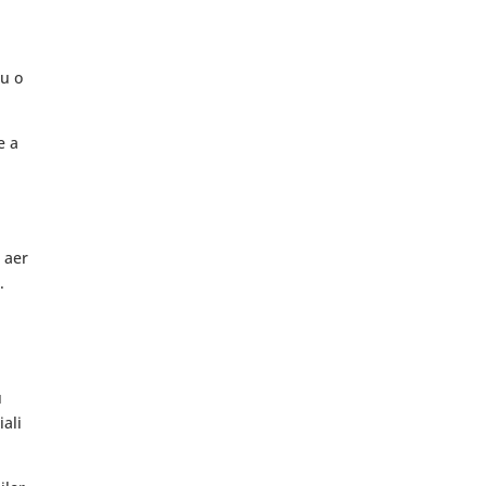
cu o
e a
 aer
.
u
iali