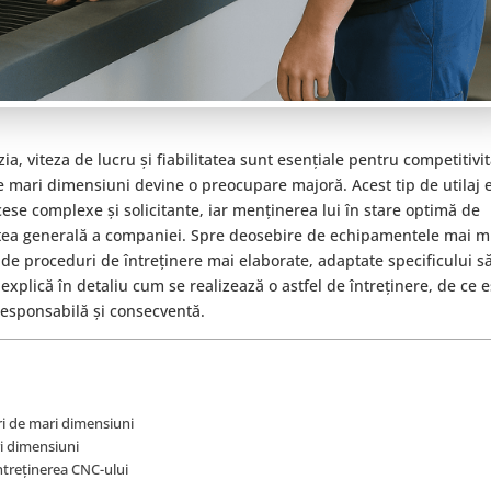
a, viteza de lucru și fiabilitatea sunt esențiale pentru competitivit
 mari dimensiuni devine o preocupare majoră. Acest tip de utilaj 
cese complexe și solicitante, iar menținerea lui în stare optimă de
atea generală a companiei. Spre deosebire de echipamentele mai mi
 proceduri de întreținere mai elaborate, adaptate specificului s
i explică în detaliu cum se realizează o astfel de întreținere, de ce 
 responsabilă și consecventă.
ri de mari dimensiuni
ri dimensiuni
întreținerea CNC-ului