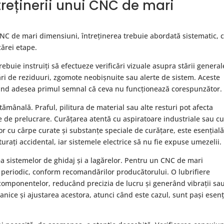
treținerii unui CNC de mari
NC de mari dimensiuni, întreținerea trebuie abordată sistematic, 
cărei etape.
rebuie instruiți să efectueze verificări vizuale asupra stării general
lări de reziduuri, zgomote neobișnuite sau alerte de sistem. Aceste
 fiind adesea primul semnal că ceva nu funcționează corespunzător.
ămânală. Praful, pilitura de material sau alte resturi pot afecta
le de prelucrare. Curățarea atentă cu aspiratoare industriale sau cu
cu cârpe curate și substanțe speciale de curățare, este esențială
ăturați accidental, iar sistemele electrice să nu fie expuse umezelii.
area sistemelor de ghidaj și a lagărelor. Pentru un CNC de mari
te periodic, conform recomandărilor producătorului. O lubrifiere
componentelor, reducând precizia de lucru și generând vibrații sa
nice și ajustarea acestora, atunci când este cazul, sunt pași esenț