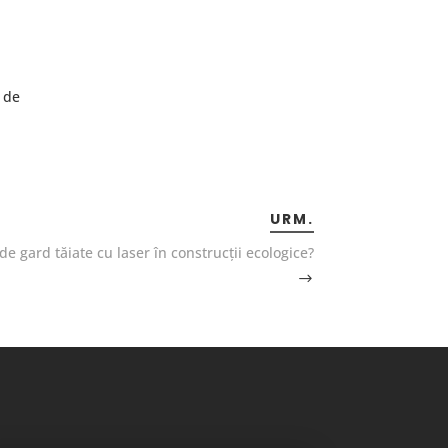
l de
i
URM.
 de gard tăiate cu laser în construcții ecologice?