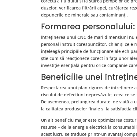
corectă a fluidului și la starea pompelor de pre
duzelor, verificarea filtrării apei, curățarea re
depunerile de minerale sau contaminanți.
Formarea personalului: 
Întreținerea unui CNC de mari dimensiuni nu e
personal instruit corespunzător, chiar și cele
înțeleagă principiile de funcționare ale echi
știe cum să reacționeze corect în fața unor aler
investiție esențială pentru orice companie ca
Beneficiile unei întreți
Respectarea unui plan riguros de întreținere a
riscului de defecțiuni neprevăzute, ceea ce se 
De asemenea, prelungirea duratei de viață a uti
la calitatea produselor finale și la satisfacția cl
Un alt beneficiu major este optimizarea costu
resurse – de la energie electrică la consumabil
acest lucru se traduce printr-un avantaj competi