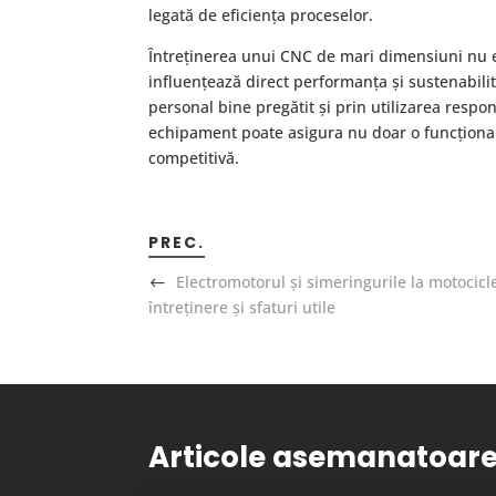
legată de eficiența proceselor.
Întreținerea unui CNC de mari dimensiuni nu es
influențează direct performanța și sustenabilit
personal bine pregătit și prin utilizarea respo
echipament poate asigura nu doar o funcționare
competitivă.
PREC.
Electromotorul și simeringurile la motocicl
întreținere și sfaturi utile
Articole asemanatoar