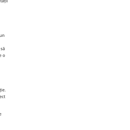
tății
 un
 să
e o
ție.
ect
e