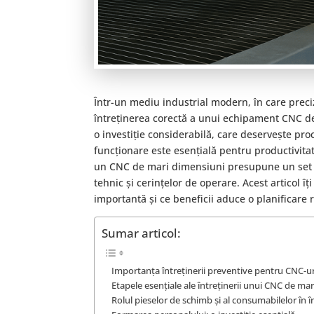
Într-un mediu industrial modern, în care precizi
întreținerea corectă a unui echipament CNC de
o investiție considerabilă, care deservește pro
funcționare este esențială pentru productivit
un CNC de mari dimensiuni presupune un set de
tehnic și cerințelor de operare. Acest articol îț
importantă și ce beneficii aduce o planificare
Sumar articol:
Importanța întreținerii preventive pentru CNC-u
Etapele esențiale ale întreținerii unui CNC de ma
Rolul pieselor de schimb și al consumabilelor în 