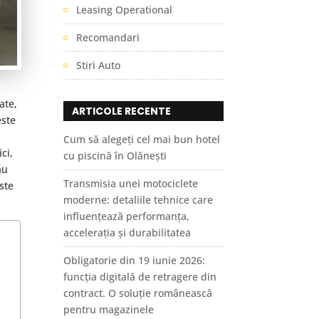
Leasing Operational
Recomandari
Stiri Auto
ate,
ARTICOLE RECENTE
este
Cum să alegeți cel mai bun hotel
ci,
cu piscină în Olănești
ău
Transmisia unei motociclete
este
moderne: detaliile tehnice care
influențează performanța,
accelerația și durabilitatea
Obligatorie din 19 iunie 2026:
funcția digitală de retragere din
contract. O soluție românească
pentru magazinele