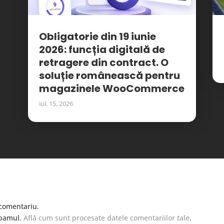
Obligatorie din 19 iunie
2026: funcția digitală de
retragere din contract. O
soluție românească pentru
magazinele WooCommerce
iul. 15, 2026
comentariu.
spamul.
Află cum sunt procesate datele comentariilor tale
.