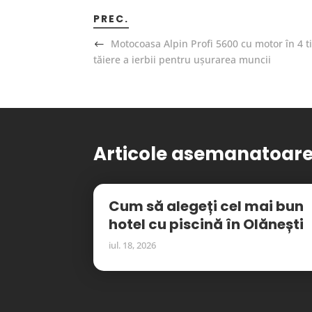
PREC.
Motocoasa Alpin Profi 5600 cu motor în 4 t
tăiere a ierbii pentru ușurarea muncii
Articole asemanatoar
Cum să alegeți cel mai bun
hotel cu piscină în Olănești
iul. 18, 2026