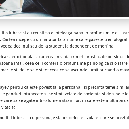
ti o iubesc si au reusit sa o inteleaga pana in profunzimile ei –
ca
i
.
Cartea incepe cu un narator fara nume care gaseste trei fotografii
te vedea declinul sau de la student la dependent de morfina.
ca si emotionala si caderea in viata crimei, prostituatelor, sinucide
ersoana intai, ceea ce ii confera o profunzime psihologica si o stare
emerile si ideile sale si tot ceea ce se ascunde lumii purtand o mas
yev pentru ca este povestita la persoana I si prezinta teme simila
le ganduri intunecate si se simt izolate de societate si de sinele lo
e care sa se agate intr-o lume a strainilor, in care este mult mai u
 viata ta.
ulti il iubesc – cu personaje slabe, defecte, izolate, care se prezin