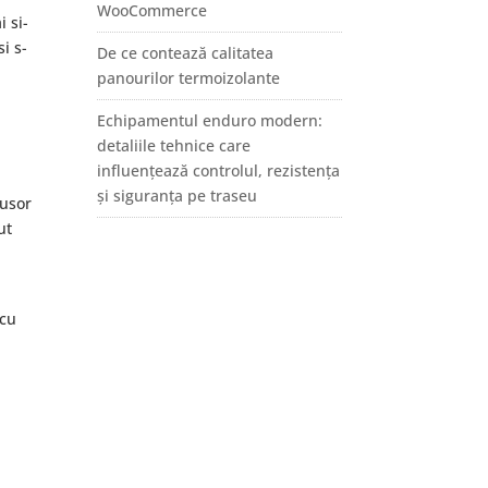
WooCommerce
i si-
si s-
De ce contează calitatea
panourilor termoizolante
Echipamentul enduro modern:
detaliile tehnice care
influențează controlul, rezistența
și siguranța pe traseu
 usor
ut
 cu