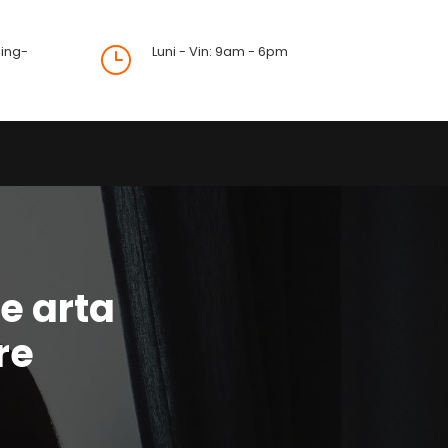
ing-
Luni - Vin: 9am - 6pm
}
e arta
re