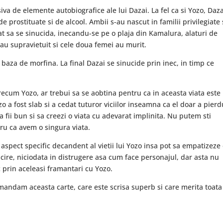
iva de elemente autobiografice ale lui Dazai. La fel ca si Yozo, Daza
de prostituate si de alcool. Ambii s-au nascut in familii privilegiate 
at sa se sinucida, inecandu-se pe o plaja din Kamalura, alaturi de
i au supravietuit si cele doua femei au murit.
aza de morfina. La final Dazai se sinucide prin inec, in timp ce
recum Yozo, ar trebui sa se aobtina pentru ca in aceasta viata este
o a fost slab si a cedat tuturor viciilor inseamna ca el doar a pierd
sa fii bun si sa creezi o viata cu adevarat implinita. Nu putem sti
tru ca avem o singura viata.
t aspect specific decandent al vietii lui Yozo insa pot sa empatizeze
ricire, niciodata in distrugere asa cum face personajul, dar asta nu
 prin aceleasi framantari cu Yozo.
ecomandam aceasta carte, care este scrisa superb si care merita toata