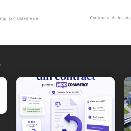
Contractul de leasing
impi și 4 sisteme de
e