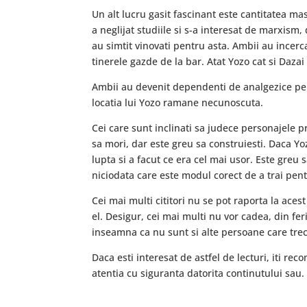
Un alt lucru gasit fascinant este cantitatea mas
a neglijat studiile si s-a interesat de marxism, 
au simtit vinovati pentru asta. Ambii au incerc
tinerele gazde de la bar. Atat Yozo cat si Daza
Ambii au devenit dependenti de analgezice pe b
locatia lui Yozo ramane necunoscuta.
Cei care sunt inclinati sa judece personajele p
sa mori, dar este greu sa construiesti. Daca Yoz
lupta si a facut ce era cel mai usor. Este greu 
niciodata care este modul corect de a trai pen
Cei mai multi cititori nu se pot raporta la aces
el. Desigur, cei mai multi nu vor cadea, din fe
inseamna ca nu sunt si alte persoane care trec
Daca esti interesat de astfel de lecturi, iti r
atentia cu siguranta datorita continutului sau.