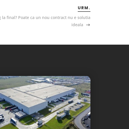
URM.
 la final? Poate ca un nou contract nu e solutia
ideala