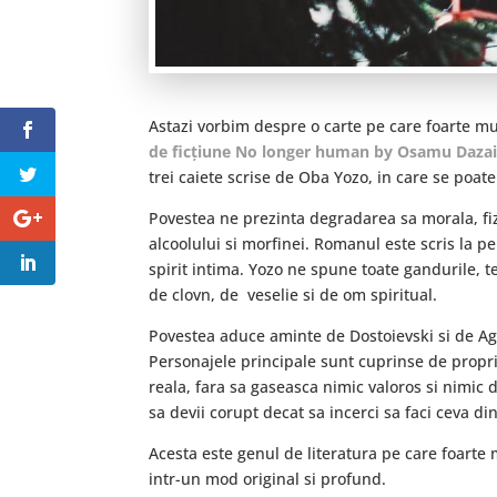
Astazi vorbim despre o carte pe care foarte mul
de ficțiune No longer human by Osamu Daza
trei caiete scrise de Oba Yozo, in care se poa
Povestea ne prezinta degradarea sa morala, fizi
alcoolului si morfinei. Romanul este scris la p
spirit intima. Yozo ne spune toate gandurile, t
de clovn, de veselie si de om spiritual.
Povestea aduce aminte de Dostoievski si de Aga
Personajele principale sunt cuprinse de proprii
reala, fara sa gaseasca nimic valoros si nimic d
sa devii corupt decat sa incerci sa faci ceva din
Acesta este genul de literatura pe care foarte m
intr-un mod original si profund.