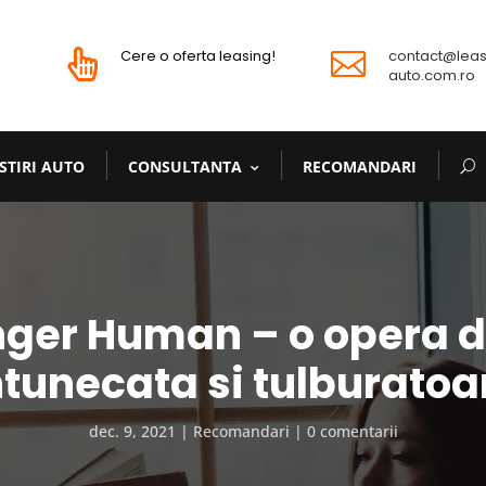
Cere o oferta leasing!
contact@leas


auto.com.ro
STIRI AUTO
CONSULTANTA
RECOMANDARI
nger Human – o opera d
ntunecata si tulburatoa
dec. 9, 2021
Recomandari
0 comentarii