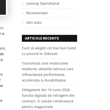
Leasing Operational
Recomandari
Stiri Auto
rte
 si
ARTICOLE RECENTE
Cum să alegeți cel mai bun hotel
rii,
cu piscină în Olănești
 de
ca
Transmisia unei motociclete
moderne: detaliile tehnice care
re.
influențează performanța,
r
accelerația și durabilitatea
sor
Obligatorie din 19 iunie 2026:
funcția digitală de retragere din
ta
contract. O soluție românească
pentru magazinele