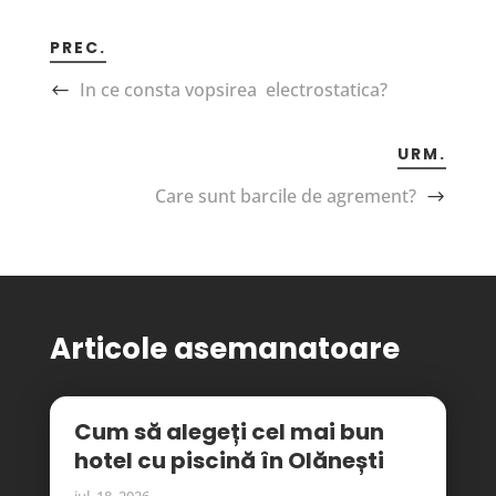
PREC.
In ce consta vopsirea electrostatica?
URM.
Care sunt barcile de agrement?
Articole asemanatoare
Cum să alegeți cel mai bun
hotel cu piscină în Olănești