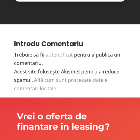
Introdu Comentariu
Trebuie să fii
autentificat
pentru a publica un
comentariu.
Acest site folosește Akismet pentru a reduce
spamul.
Află cum sunt procesate datele
comentariilor tale
.
Vrei o oferta de
finantare in leasing?