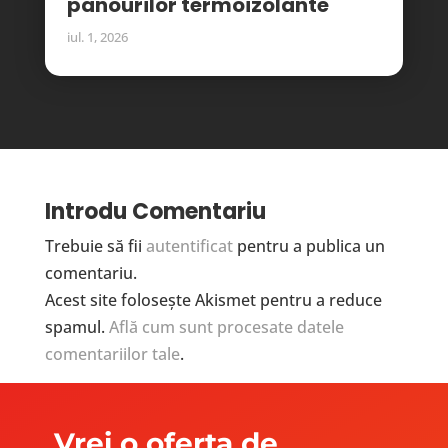
panourilor termoizolante
iul. 1, 2026
Introdu Comentariu
Trebuie să fii
autentificat
pentru a publica un
comentariu.
Acest site folosește Akismet pentru a reduce
spamul.
Află cum sunt procesate datele
comentariilor tale
.
Vrei o oferta de