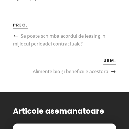
PREC.
Se poate schimba acordul de leasing in
mijlocul perioadei contractuale?
URM.
Alimente bio și beneficiile acestora
Articole asemanatoare