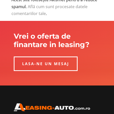
spamul.
Află cum sunt procesate datele
comentariilor tale
.
Vrei o oferta de
finantare in leasing?
LASA-NE UN MESAJ