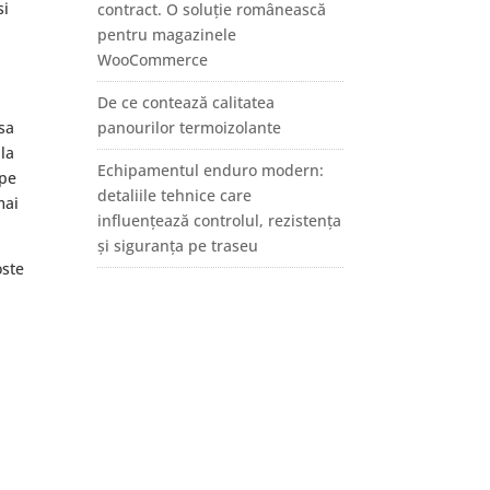
si
contract. O soluție românească
pentru magazinele
WooCommerce
De ce contează calitatea
sa
panourilor termoizolante
 la
Echipamentul enduro modern:
 pe
detaliile tehnice care
mai
influențează controlul, rezistența
și siguranța pe traseu
oste