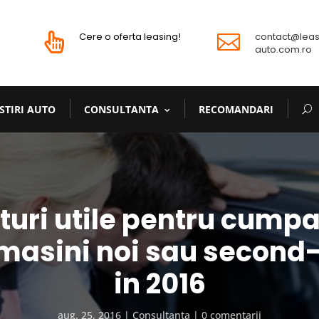
Cere o oferta leasing!
contact@leas


auto.com.ro
STIRI AUTO
CONSULTANTA
RECOMANDARI
aturi utile pentru cump
 masini noi sau second
in 2016
aug. 25, 2016
Consultanta
0 comentarii