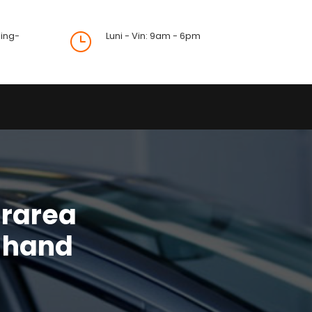
ing-
Luni - Vin: 9am - 6pm
}
ararea
-hand