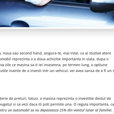
, noua sau second hand, asigura-te, mai intai, ca ai studiat atent
obil reprezinta o a doua achizitie importanta in viata, dupa o
teva zile ce masina sa-ti iei inseamna, pe termen lung, o optiune
utile inainte de a investi intr-un vehicul, vei avea sansa de a fi un 
terie de preturi, totusi, o masina reprezinta o investitie destul de
i bugetul si sa vezi daca iti poti permite una. O regula importanta, c
ntru un automobil sa nu depaseasca 25% din venitul lunar al familiei
.