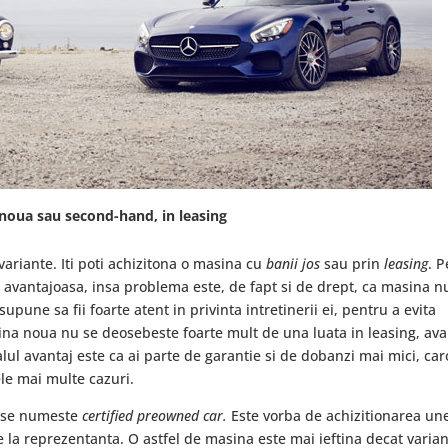
 noua sau second-hand, in leasing
variante. Iti poti achizitona o masina cu
banii jos
sau prin
leasing
. P
e avantajoasa, insa problema este, de fapt si de drept, ca masina n
upune sa fii foarte atent in privinta intretinerii ei, pentru a evita
sina noua nu se deosebeste foarte mult de una luata in leasing, av
alul avantaj este ca ai parte de garantie si de dobanzi mai mici, car
cele mai multe cazuri.
a se numeste
certified preowned car.
Este vorba de achizitionarea un
la reprezentanta. O astfel de masina este mai ieftina decat varia