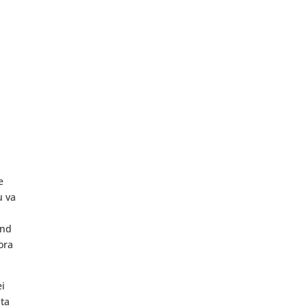
e
u va
and
ora
ei
nta