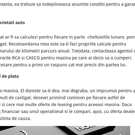
entanta, ea trebuie sa indeplineasca anumite conditii pentru a gara
prietati auto
at ar fi sa calculezi pentru fiecare in parte cheltuielile lunare, pen
uget. Recomandarea mea este sa-ti faci propriile calcule pentru
arului de kilometri parcurs anual. Totodata, contacteaza agentul 
urarile RCA si CASCO pentru masina pe care ai decis sa o cumperi.
necesare pentru a primi un raspuns cat mai precis din partea lui.
l de plata
a o masina. El doreste sa-ti dea, mai degraba, un imprumut pentru 
mult de castigat, deseori primind comision pe fiecare astfel de
i si cere mai multe oferte de leasing pentru aceeasi masina. Daca
 financiar sau unul operational si le compari, apoi, cu oferta deale
stinta de cauza.