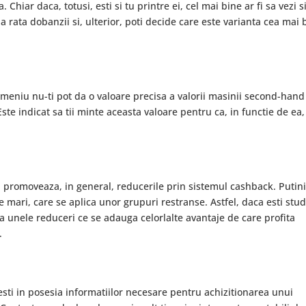
 Chiar daca, totusi, esti si tu printre ei, cel mai bine ar fi sa vezi s
la rata dobanzii si, ulterior, poti decide care este varianta cea mai
domeniu nu-ti pot da o valoare precisa a valorii masinii second-hand
Este indicat sa tii minte aceasta valoare pentru ca, in functie de ea,
i promoveaza, in general, reducerile prin sistemul cashback. Putin
de mari, care se aplica unor grupuri restranse. Astfel, daca esti stu
vea unele reduceri ce se adauga celorlalte avantaje de care profita
.
 esti in posesia informatiilor necesare pentru achizitionarea unui