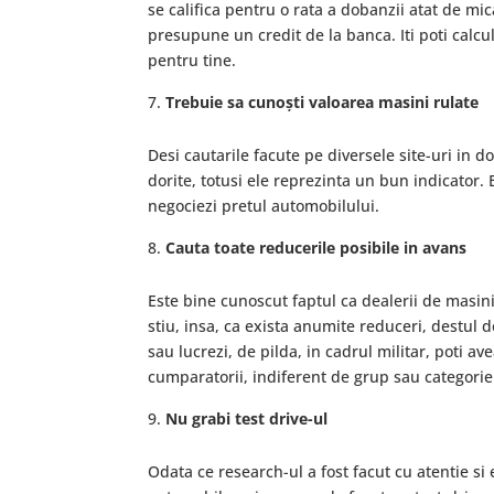
se califica pentru o rata a dobanzii atat de mica.
presupune un credit de la banca. Iti poti calcu
pentru tine.
Trebuie sa cuno
ști valoarea masini rulate
Desi cautarile facute pe diversele site-uri in 
dorite, totusi ele reprezinta un bun indicator. 
negociezi pretul automobilului.
Cauta toate reducerile posibile in avans
Este bine cunoscut faptul ca dealerii de masin
stiu, insa, ca exista anumite reduceri, destul 
sau lucrezi, de pilda, in cadrul militar, poti a
cumparatorii, indiferent de grup sau categorie
Nu grabi test drive-ul
Odata ce research-ul a fost facut cu atentie si