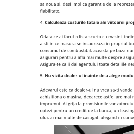
sa noua si, desi implica garantie de la reprez
fiabilitate.
Calculeaza costurile totale ale viitoarei pro
Odata ce ai facut o lista scurta cu masini, indic
a sti in ce masura se incadreaza in propriul b
consumul de combustibil, aceasta pe baza num
asigurari pentru a afla mai multe despre asig
Asigura-te ca ii dai agentului toate detaliile 
Nu vizita dealer-ul inainte de a alege modu
Adevarul este ca dealer-ul nu vrea sa-ti vand
achizitiona o masina, deoarece astfel are mai 
imprumut. Ai grija la promisiunile vanzatorulu
optezi pentru un credit de la banca, un leasing
ului, ai mai multe de castigat, alegand in cuno