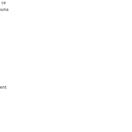
i ce
 buna
i
dent