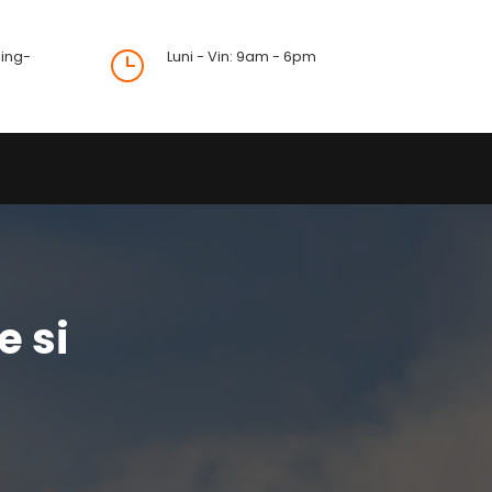
ing-
Luni - Vin: 9am - 6pm
}
e si