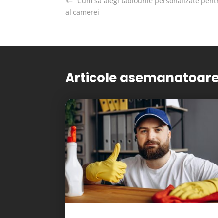
Cum sa alegi tablourile personalizate pen
al camerei
Articole asemanatoar