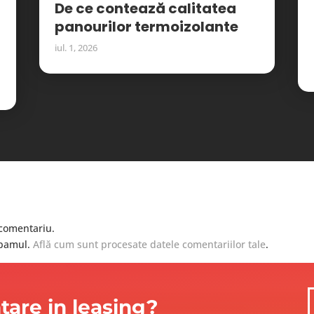
De ce contează calitatea
panourilor termoizolante
iul. 1, 2026
comentariu.
spamul.
Află cum sunt procesate datele comentariilor tale
.
ntare in leasing?