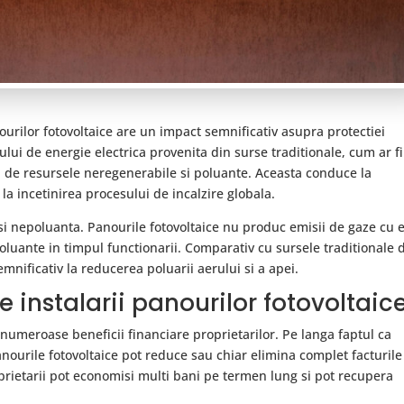
ourilor fotovoltaice are un impact semnificativ asupra protectiei
ui de energie electrica provenita din surse traditionale, cum ar fi
a de resursele neregenerabile si poluante. Aceasta conduce la
la incetinirea procesului de incalzire globala.
si nepoluanta. Panourile fotovoltaice nu produc emisii de gaze cu e
oluante in timpul functionarii. Comparativ cu sursele traditionale 
emnificativ la reducerea poluarii aerului si a apei.
le instalarii panourilor fotovoltaic
 numeroase beneficii financiare proprietarilor. Pe langa faptul ca
anourile fotovoltaice pot reduce sau chiar elimina complet facturile
prietarii pot economisi multi bani pe termen lung si pot recupera