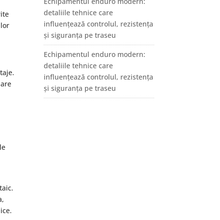
Echipamentul enduro modern:
detaliile tehnice care
ite
influențează controlul, rezistența
lor
și siguranța pe traseu
Echipamentul enduro modern:
detaliile tehnice care
taje.
influențează controlul, rezistența
 are
și siguranța pe traseu
le
taic.
a,
ice.