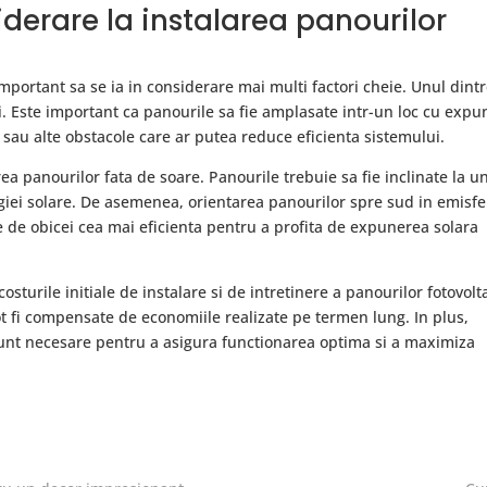
iderare la instalarea panourilor
important sa se ia in considerare mai multi factori cheie. Unul dint
ei. Este important ca panourile sa fie amplasate intr-un loc cu expu
 sau alte obstacole care ar putea reduce eficienta sistemului.
ea panourilor fata de soare. Panourile trebuie sa fie inclinate la u
iei solare. De asemenea, orientarea panourilor spre sud in emisfe
e de obicei cea mai eficienta pentru a profita de expunerea solara
osturile initiale de instalare si de intretinere a panourilor fotovolt
 pot fi compensate de economiile realizate pe termen lung. In plus,
 sunt necesare pentru a asigura functionarea optima si a maximiza