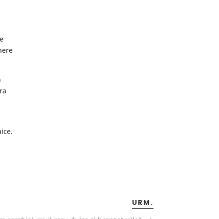
re
nere
n
ra
aice.
URM.