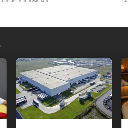
tru un decor impresionant
Cu
e