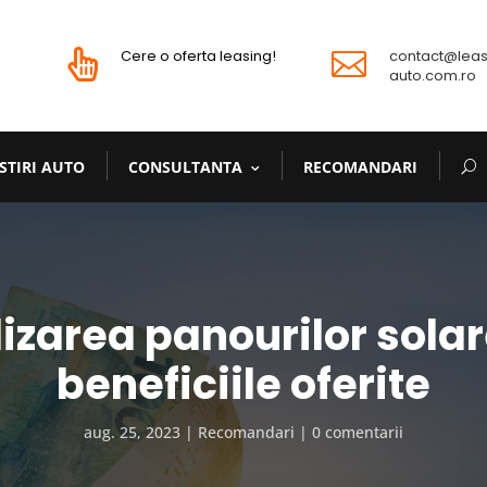
Cere o oferta leasing!
contact@leas


auto.com.ro
STIRI AUTO
CONSULTANTA
RECOMANDARI
lizarea panourilor solar
beneficiile oferite
aug. 25, 2023
Recomandari
0 comentarii