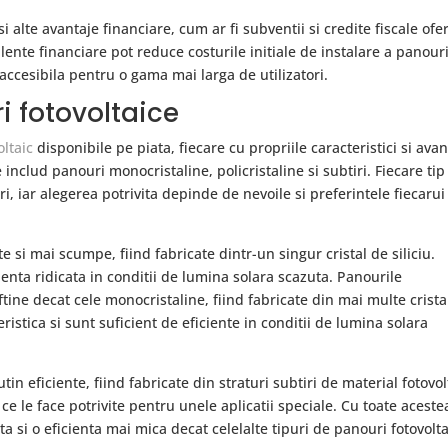
i alte avantaje financiare, cum ar fi subventii si credite fiscale ofer
lente financiare pot reduce costurile initiale de instalare a panouri
 accesibila pentru o gama mai larga de utilizatori.
ri fotovoltaice
ltaic
disponibile pe piata, fiecare cu propriile caracteristici si avan
includ panouri monocristaline, policristaline si subtiri. Fiecare tip
ri, iar alegerea potrivita depinde de nevoile si preferintele fiecarui
 si mai scumpe, fiind fabricate dintr-un singur cristal de siliciu.
enta ridicata in conditii de lumina solara scazuta. Panourile
eftine decat cele monocristaline, fiind fabricate din mai multe crista
ristica si sunt suficient de eficiente in conditii de lumina solara
tin eficiente, fiind fabricate din straturi subtiri de material fotovol
a ce le face potrivite pentru unele aplicatii speciale. Cu toate aceste
a si o eficienta mai mica decat celelalte tipuri de panouri fotovolta