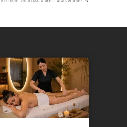
m combini vinul rosu dulce si branzeturile?