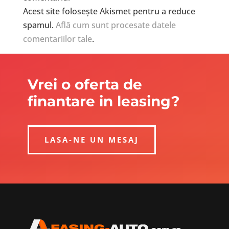
Acest site folosește Akismet pentru a reduce
spamul.
Află cum sunt procesate datele
comentariilor tale
.
Vrei o oferta de
finantare in leasing?
LASA-NE UN MESAJ