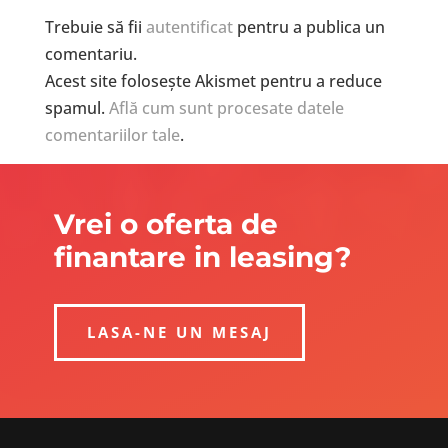
Trebuie să fii
autentificat
pentru a publica un
comentariu.
Acest site folosește Akismet pentru a reduce
spamul.
Află cum sunt procesate datele
comentariilor tale
.
Vrei o oferta de
finantare in leasing?
LASA-NE UN MESAJ