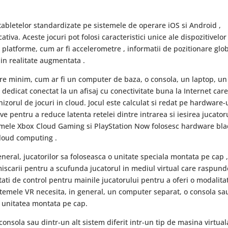
abletelor standardizate pe sistemele de operare iOS si Android ,
tiva. Aceste jocuri pot folosi caracteristici unice ale dispozitivelor
platforme, cum ar fi accelerometre , informatii de pozitionare glo
 in realitate augmentata .
are minim, cum ar fi un computer de baza, o consola, un laptop, un
dedicat conectat la un afisaj cu conectivitate buna la Internet care
zorul de jocuri in cloud. Jocul este calculat si redat pe hardware-
ve pentru a reduce latenta retelei dintre intrarea si iesirea jucator
ormele Xbox Cloud Gaming si PlayStation Now folosesc hardware bl
cloud computing .
 general, jucatorilor sa foloseasca o unitate speciala montata pe cap 
iscarii pentru a scufunda jucatorul in mediul virtual care raspund
ati de control pentru mainile jucatorului pentru a oferi o modalita
istemele VR necesita, in general, un computer separat, o consola sa
u unitatea montata pe cap.
onsola sau dintr-un alt sistem diferit intr-un tip de masina virtual