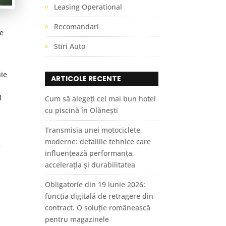
Leasing Operational
Recomandari
re
Stiri Auto
uie
ARTICOLE RECENTE
l
Cum să alegeți cel mai bun hotel
cu piscină în Olănești
Transmisia unei motociclete
moderne: detaliile tehnice care
e
influențează performanța,
accelerația și durabilitatea
Obligatorie din 19 iunie 2026:
funcția digitală de retragere din
contract. O soluție românească
pentru magazinele