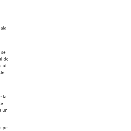
bala
 se
ul de
ului
ade
,
e la
te
u un
a pe