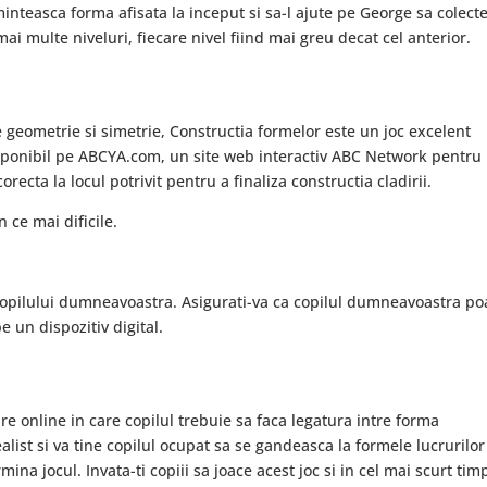
aminteasca forma afisata la inceput si sa-l ajute pe George sa colect
ai multe niveluri, fiecare nivel fiind mai greu decat cel anterior.
e geometrie si simetrie, Constructia formelor este un joc excelent
disponibil pe ABCYA.com, un site web interactiv ABC Network pentru
orecta la locul potrivit pentru a finaliza constructia cladirii.
 ce mai dificile.
opilului dumneavoastra. Asigurati-va ca copilul dumneavoastra po
e un dispozitiv digital.
re online in care copilul trebuie sa faca legatura intre forma
realist si va tine copilul ocupat sa se gandeasca la formele lucrurilo
mina jocul. Invata-ti copiii sa joace acest joc si in cel mai scurt tim