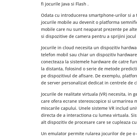
fi jocurile Java si Flash .
Odata cu introducerea smartphone-urilor si a t
jocurile mobile au devenit o platforma semnifica
mobile care nu sunt neaparat prezente pe alte 
si dispozitive de camera pentru a sprijini jocul
Jocurile in cloud necesita un dispozitiv hardw
telefon mobil sau chiar un dispozitiv hardware 
conecteaza la sistemele hardware de catre furni
la distanta, folosind o serie de metode predicti
pe dispozitivul de afisare. De exemplu, platf
de server personalizat dedicat in centrele de 
Jocurile de realitate virtuala (VR) necesita, in
care ofera ecrane stereoscopice si urmarirea m
miscarile capului. Unele sisteme VR includ unit
directa de a interactiona cu lumea virtuala. S
alt dispozitiv de procesare care se cupleaza c
Un emulator permite rularea jocurilor de pe o c