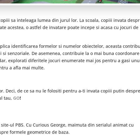
piii sa inteleaga lumea din jurul lor. La scoala, copiii invata desp
toate acestea, o astfel de invatare poate incepe si acasa cu jocuri de
plica identificarea formelor si numelor obiectelor, aceasta contrib
rii si senzoriale. De asemenea, contribuie la o mai buna coordonare
dar, explorati diferitele jocuri enumerate mai jos pentru a gasi unu
entru a afla mai multe.
r. Deci, de ce sa nu le folositi pentru a-ti invata copiii putin despr
ul tau,
GO
!
 site-ul PBS. Cu Curious George, maimuta din serialul animat cu
espre formele geometrice de baza.