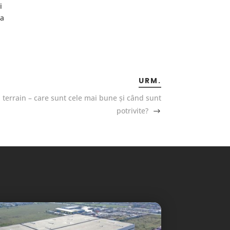
i
va
URM.
l terrain – care sunt cele mai bune și când sunt
potrivite?