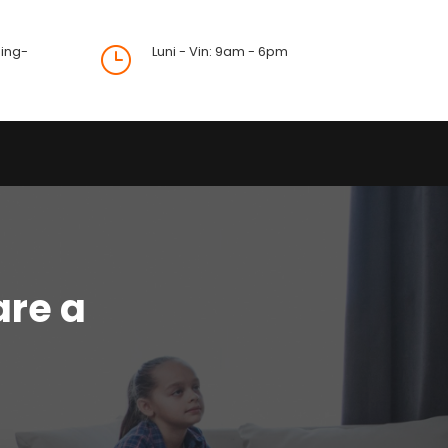
ing-
Luni - Vin: 9am - 6pm
}
are a