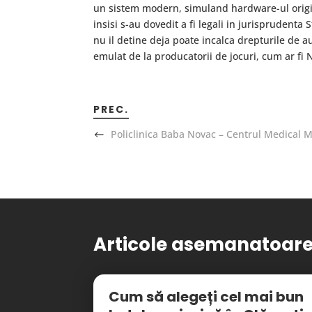
un sistem modern, simuland hardware-ul origina
insisi s-au dovedit a fi legali in jurisprudenta
nu il detine deja poate incalca drepturile de au
emulat de la producatorii de jocuri, cum ar fi
PREC.
Policlinica Baba Novac – Centrul Medical 
Articole asemanatoar
Cum să alegeți cel mai bun