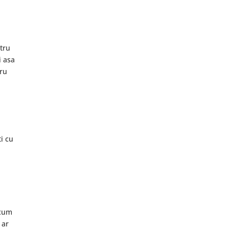
ntru
i asa
tru
i cu
 cum
 ar