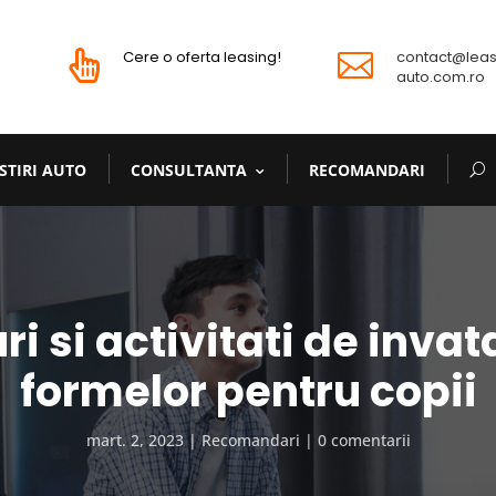
Cere o oferta leasing!
contact@leas


auto.com.ro
STIRI AUTO
CONSULTANTA
RECOMANDARI
ri si activitati de invat
formelor pentru copii
mart. 2, 2023
Recomandari
0 comentarii