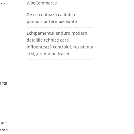
WooCommerce
eze
De ce contează calitatea
panourilor termoizolante
Echipamentul enduro modern:
detaliile tehnice care
influențează controlul, rezistența
și siguranța pe traseu
arta
r pe
p vor