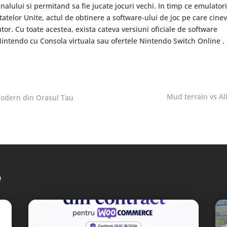
lului si permitand sa fie jucate jocuri vechi. In timp ce emulatori
 Statelor Unite, actul de obtinere a software-ului de joc pe care cine
tor. Cu toate acestea, exista cateva versiuni oficiale de software
 Nintendo cu Consola virtuala sau ofertele Nintendo Switch Online .
Mud terrain vs Al
Modern din Orasul Tau
e