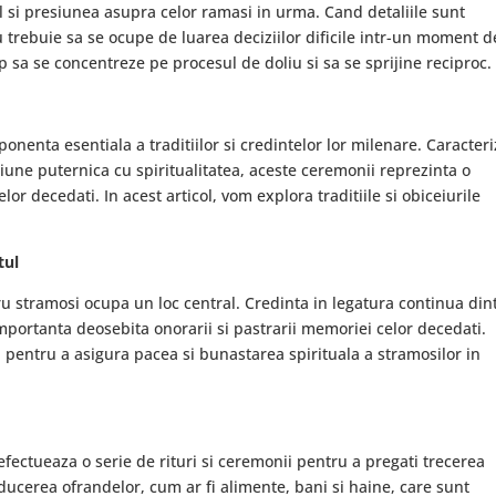
ul si presiunea asupra celor ramasi in urma. Cand detaliile sunt
nu trebuie sa se ocupe de luarea deciziilor dificile intr-un moment d
imp sa se concentreze pe procesul de doliu si sa se sprijine reciproc.
nenta esentiala a traditiilor si credintelor lor milenare. Caracteri
iune puternica cu spiritualitatea, aceste ceremonii reprezinta o
elor decedati. In acest articol, vom explora traditiile si obiceiurile
tul
ru stramosi ocupa un loc central. Credinta in legatura continua din
mportanta deosebita onorarii si pastrarii memoriei celor decedati.
pentru a asigura pacea si bunastarea spirituala a stramosilor in
fectueaza o serie de rituri si ceremonii pentru a pregati trecerea
ducerea ofrandelor, cum ar fi alimente, bani si haine, care sunt