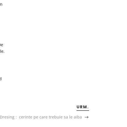
in
De
le.
d
URM.
Dresing : cerinte pe care trebuie sa le aiba