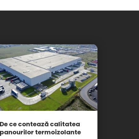
De ce contează calitatea
panourilor termoizolante