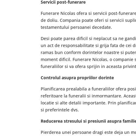
Servicii post-funerare
Funerare Nicolas ofera si servicii post-funerare
de doliu. Compania poate oferi si servicii sup
testamentului persoanei decedate.
Desi poate parea dificil si neplacut sa ne gand
un act de responsabilitate si grija fata de cei 
ramas bun conform dorintelor noastre si putem
moment dificil. Funerare Nicolas, o companie sp
funeraliilor si va ofera sprijin in aceasta privin
Controlul asupra propriilor dorinte
Planificarea prealabila a funeraliilor ofera pos
referitoare la funeralii si inmormantare. Aceas
locatie si alte detalii importante. Prin planific
si preferintele dvs.
Reducerea stresului si presiunii asupra famili
Pierderea unei persoane dragi este deja un mom