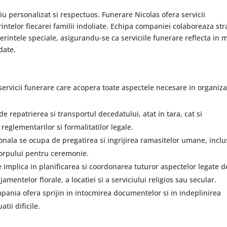
u personalizat si respectuos. Funerare Nicolas ofera servicii
intelor fiecarei familii indoliate. Echipa companiei colaboreaza st
cerintele speciale, asigurandu-se ca serviciile funerare reflecta in 
date.
ervicii funerare care acopera toate aspectele necesare in organiz
repatrierea si transportul decedatului, atat in tara, cat si
reglementarilor si formalitatilor legale.
onala se ocupa de pregatirea si ingrijirea ramasitelor umane, inclu
orpului pentru ceremonie.
e implica in planificarea si coordonarea tuturor aspectelor legate d
amentelor florale, a locatiei si a serviciului religios sau secular.
mpania ofera sprijin in intocmirea documentelor si in indeplinirea
tii dificile.