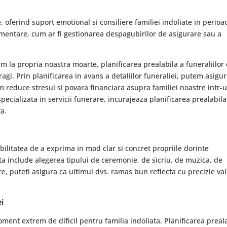
, oferind suport emotional si consiliere familiei indoliate in perioa
limentare, cum ar fi gestionarea despagubirilor de asigurare sau a
im la propria noastra moarte, planificarea prealabila a funeraliilor
dragi. Prin planificarea in avans a detaliilor funeraliei, putem asigu
 reduce stresul si povara financiara asupra familiei noastre intr-
ecializata in servicii funerare, incurajeaza planificarea prealabila
ta.
ibilitatea de a exprima in mod clar si concret propriile dorinte
ta include alegerea tipului de ceremonie, de sicriu, de muzica, de
are, puteti asigura ca ultimul dvs. ramas bun reflecta cu precizie val
ei
ent extrem de dificil pentru familia indoliata. Planificarea preal