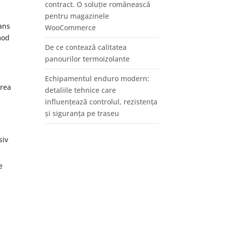
contract. O soluție românească
pentru magazinele
rans
WooCommerce
mod
De ce contează calitatea
panourilor termoizolante
Echipamentul enduro modern:
area
detaliile tehnice care
influențează controlul, rezistența
și siguranța pe traseu
siv
e