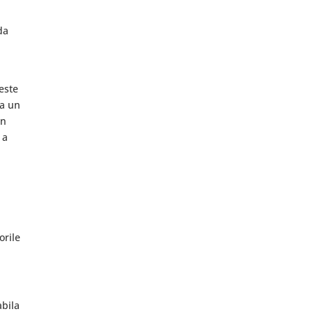
da
 este
ra un
un
 a
orile
abila