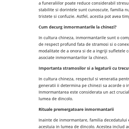
a funeraliilor poate reduce considerabil stres
stabilite si dorintele sunt cunoscute, familia 
tristete si confuzie. Astfel, acestia pot avea t
Cum decurg inmormantarile la chinezi?
In cultura chineza, inmormantarile sunt o compo
de respect profund fata de stramosi si o conex
modalitate de a onora si de a ingriji sufletele c
asociate inmormantarilor la chinezi.
Importanta stramosilor si a legaturii cu trecu
In cultura chineza, respectul si veneratia pent
generatii ii determina pe chinezi sa acorde o i
Inmormantarea este considerata un act crucial 
lumea de dincolo.
Rituale premergatoare inmormantarii
Inainte de inmormantare, familia decedatului e
acestuia in lumea de dincolo. Acestea includ a