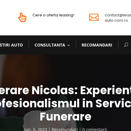
Cere o oferta leasing!
contact@leas


auto.com.ro
STIRI AUTO
CONSULTANTA
RECOMANDARI
erare Nicolas: Experient
fesionalismul in Servic
Funerare
iun. 6, 2023
Recomandari
0 comentarii