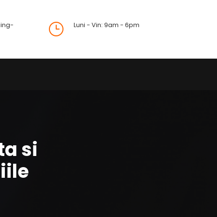
ing-
Luni - Vin: 9am - 6pm
}
a si
iile