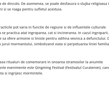
a de dincolo. De asemenea, se poate desfasura o slujba religioasa 
ni si se roaga pentru sufletul acestuia.
ticile pot varia in functie de regiune si de influentele culturale
 se practica atat ingroparea, cat si incinerarea. In cazul ingroparii,
e sa ofere armonie si liniste pentru odihna vesnica a defunctului. 
 jurul mormantului, simbolizand viata si perpetuarea liniei familia
sea ritualuri de comemorare in onoarea stramosilor la anumite
ante evenimente este Qingming Festival (Festivalul Curateniei), can
ta si ingrijesc mormintele.