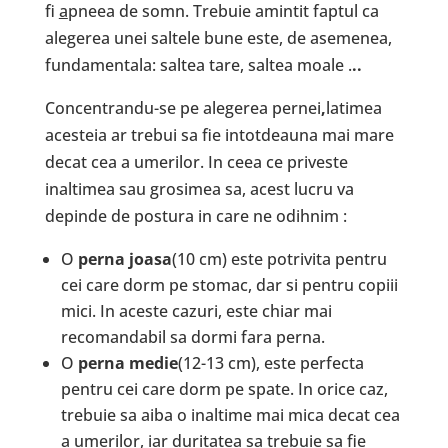
fi
a
pneea de somn. Trebuie amintit faptul ca
alegerea unei saltele bune este, de asemenea,
fundamentala: saltea tare, saltea moale .
..
Concentrandu-se pe alegerea pernei
,
latimea
acesteia ar trebui sa fie intotdeauna mai mare
decat cea a umerilor. In ceea ce priveste
inaltimea sau grosimea sa, acest lucru va
depinde de postura in care ne odihnim :
O
perna joasa
(10 cm) este potrivita pentru
cei care dorm pe stomac, dar si pentru copiii
mici. In aceste cazuri, este chiar mai
recomandabil sa dormi fara perna.
O
perna medie
(12-13 cm), este perfecta
pentru cei care dorm pe spate. In orice caz,
trebuie sa aiba o inaltime mai mica decat cea
a umerilor, iar duritatea sa trebuie sa fie