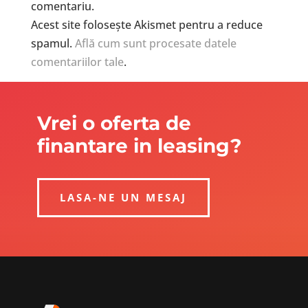
comentariu.
Acest site folosește Akismet pentru a reduce
spamul.
Află cum sunt procesate datele
comentariilor tale
.
Vrei o oferta de
finantare in leasing?
LASA-NE UN MESAJ