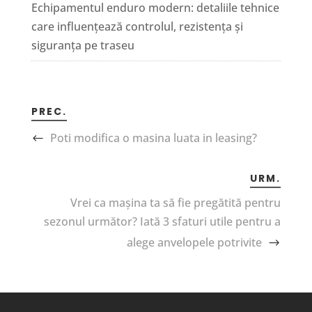
Echipamentul enduro modern: detaliile tehnice
care influențează controlul, rezistența și
siguranța pe traseu
PREC.
Poti modifica o masina luata in leasing?
URM.
Vrei ca mașina ta să fie pregătită pentru
sezonul următor? Iată 3 sfaturi utile pentru a
alege anvelopele potrivite