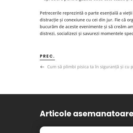
Petrecerile reprezintă o parte esențială a vieț
distracție și conexiune cu cei din jur. Fie că 
bucurăm de aceste evenimente și să creăm amint
distrezi, socializezi și savurezi momentele spec
PREC.
Cum să plimbi pisica ta în siguranță și cu 
Articole asemanatoar