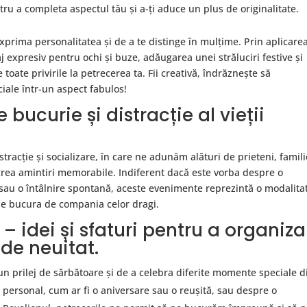
ntru a completa aspectul tău și a-ți aduce un plus de originalitate.
exprima personalitatea și de a te distinge în mulțime. Prin aplicare
 expresiv pentru ochi și buze, adăugarea unei străluciri festive și
e toate privirile la petrecerea ta. Fii creativă, îndrăznește să
ale într-un aspect fabulos!
bucurie și distracție al vieții
racție și socializare, în care ne adunăm alături de prieteni, famili
 crea amintiri memorabile. Indiferent dacă este vorba despre o
 sau o întâlnire spontană, aceste evenimente reprezintă o modalita
 ne bucura de compania celor dragi.
– idei și sfaturi pentru a organiza
 de neuitat.
 un prilej de sărbătoare și de a celebra diferite momente speciale d
 personal, cum ar fi o aniversare sau o reușită, sau despre o