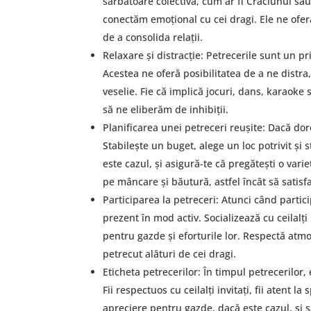
sărbătoare colectivă, cum ar fi Crăciunul sa
conectăm emoțional cu cei dragi. Ele ne ofe
de a consolida relații.
Relaxare și distracție: Petrecerile sunt un pri
Acestea ne oferă posibilitatea de a ne distr
veselie. Fie că implică jocuri, dans, karaoke
să ne eliberăm de inhibiții.
Planificarea unei petreceri reușite: Dacă dor
Stabilește un buget, alege un loc potrivit și 
este cazul, și asigură-te că pregătești o vari
pe mâncare și băutură, astfel încât să satisfa
Participarea la petreceri: Atunci când partic
prezent în mod activ. Socializează cu ceilalți i
pentru gazde și eforturile lor. Respectă atmo
petrecut alături de cei dragi.
Eticheta petrecerilor: În timpul petrecerilor,
Fii respectuos cu ceilalți invitați, fii atent 
apreciere pentru gazde, dacă este cazul, și s