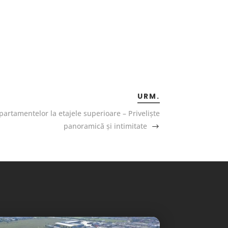
URM.
artamentelor la etajele superioare – Priveliște
panoramică și intimitate