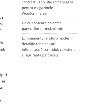
contract. O soluție românească
pentru magazinele
u
WooCommerce
 de
De ce contează calitatea
și
panourilor termoizolante
r,
Echipamentul enduro modern:
în
detaliile tehnice care
und.
influențează controlul, rezistența
și siguranța pe traseu
n
ipici
e se
 a
e