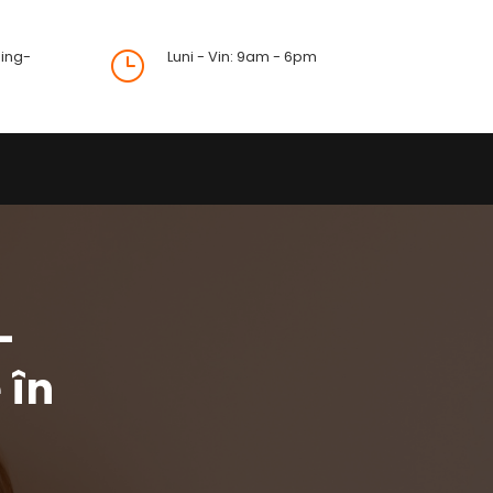
ing-
Luni - Vin: 9am - 6pm
}
–
 în