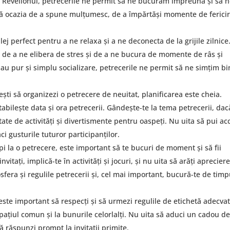
u Revelionul, petrecerile ne permit să ne bucurăm împreună și să 
ră ocazia de a spune mulțumesc, de a împărtăși momente de fericir
lej perfect pentru a ne relaxa și a ne deconecta de la grijile zilnice
a, de a ne elibera de stres și de a ne bucura de momente de râs și
 sau pur și simplu socializare, petrecerile ne permit să ne simțim bi
ești să organizezi o petrecere de neuitat, planificarea este cheia.
stabilește data și ora petrecerii. Gândește-te la tema petrecerii, dac
etate de activități și divertismente pentru oaspeți. Nu uita să pui ac
ci gusturile tuturor participanților.
ipi la o petrecere, este important să te bucuri de moment și să fii
nvitați, implică-te în activități și jocuri, și nu uita să arăți aprecier
sfera și regulile petrecerii și, cel mai important, bucură-te de timp
 este important să respecți și să urmezi regulile de etichetă adecvat
la spațiul comun și la bunurile celorlalți. Nu uita să aduci un cadou d
ă răspunzi prompt la invitații primite.