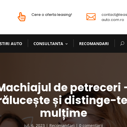
Cere o oferta leasing!
contact@leas


auto.com.ro
STIRI AUTO
CONSULTANTA
RECOMANDARI
Machiajul de petreceri 
rălucește și distinge-te
mulțime
iul. 6, 2023
Recomandari
0 comentarii