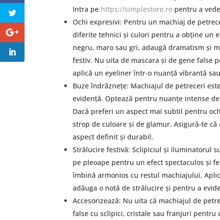
Intra pe
https://simplestore.ro
pentru a vede
Ochi expresivi: Pentru un machiaj de petrece
diferite tehnici și culori pentru a obține un
negru, maro sau gri, adaugă dramatism și mis
festiv. Nu uita de mascara și de gene false 
aplică un eyeliner într-o nuanță vibrantă sau
Buze îndrăznețe: Machiajul de petreceri este
evidență. Optează pentru nuanțe intense de 
Dacă preferi un aspect mai subtil pentru och
strop de culoare și de glamur. Asigură-te că
aspect definit și durabil.
Strălucire festivă: Sclipiciul și iluminatoru
pe pleoape pentru un efect spectaculos și fes
îmbină armonios cu restul machiajului. Aplic
adăuga o notă de strălucire și pentru a eviden
Accesorizează: Nu uita că machiajul de petre
false cu sclipici, cristale sau franjuri pentru