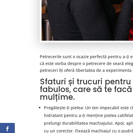
Petrecerile sunt o ocazie perfectă pentru a-ți 
că este vorba despre o petrecere de seară eleg
petreceri îți oferă libertatea de a experimenta c
Sfaturi și trucuri pentr
fabulos, care să te facă 
mulțime.
Pregătește-ți pielea: Un ten impecabil este c
hidratant pentru a-ți menține pielea catifelat
prelungi durabilitatea machiajului. Apoi, apl
cu un corector. Fixează machiajul cu o pudră