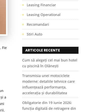
Leasing Financiar
Leasing Operational
Recomandari
Stiri Auto
. Fie
ARTICOLE RECENTE
Cum să alegeți cel mai bun hotel
cu piscină în Olănești
Transmisia unei motociclete
moderne: detaliile tehnice care
influențează performanța,
 un
accelerația și durabilitatea
și a
Obligatorie din 19 iunie 2026:
uni
funcția digitală de retragere din
ii.