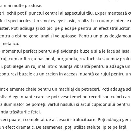
a mai multe produse.
ri, ochii pot fi punctul central al aspectului tău. Experimentează c
 efect spectaculos. Un smokey eye clasic, realizat cu nuanțe intense
ter. Poți adăuga și sclipici pe pleoape pentru un efect strălucitor 
pentru a obține gene lungi și voluptoase. Pentru un plus de glamou
 metalică.
 momentul perfect pentru a-ți evidenția buzele și a le face să iasă 
ruj, cum ar fi roșu pasional, burgundia, roz fuchsia sau mov prof
i, poți alege un ruj mat într-o nuanță vibrantă pentru a adăuga un
 conturezi buzele cu un creion în aceeași nuanță ca rujul pentru u
l sunt elemente cheie pentru un machiaj de petreceri. Poți adăuga scl
tiv. Alege nuanțe care se potrivesc temei petrecerii sau culori car
ă iluminator pe pomeți, vârful nasului și arcul cupidonului pentru
ția trăsăturile feței.
ceri poate fi completat de accesorii strălucitoare. Poți adăuga gen
 un efect dramatic. De asemenea, poți utiliza steluțe lipite pe față,