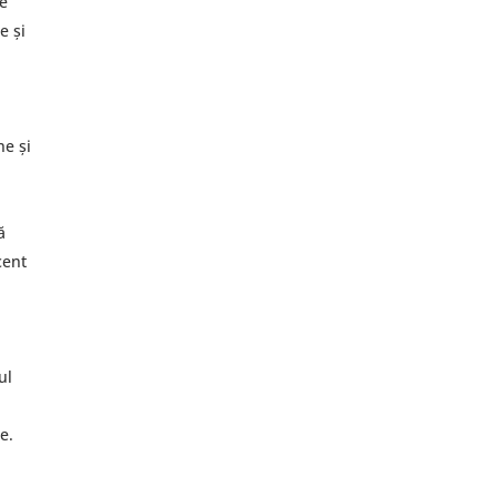
ne
e și
.
ne și
ă
cent
e
ul
e.
e