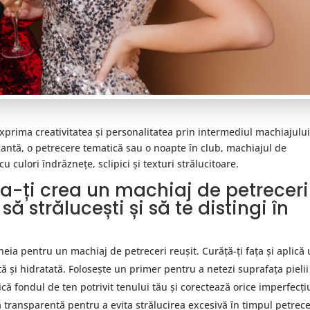
exprima creativitatea și personalitatea prin intermediul machiajului
antă, o petrecere tematică sau o noapte în club, machiajul de
u culori îndrăznețe, sclipici și texturi strălucitoare.
u a-ți crea un machiaj de petreceri
să strălucești și să te distingi în
heia pentru un machiaj de petreceri reușit. Curăță-ți fața și aplică
ă și hidratată. Folosește un primer pentru a netezi suprafața pielii 
ică fondul de ten potrivit tenului tău și corectează orice imperfecți
 transparentă pentru a evita strălucirea excesivă în timpul petrecer