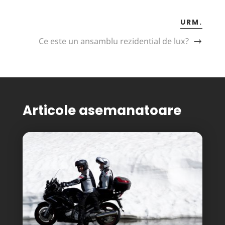
URM.
Ce este un ansamblu rezidential de lux?
Articole asemanatoare