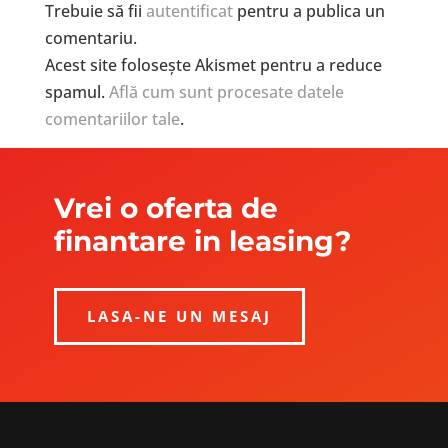
Trebuie să fii
autentificat
pentru a publica un
comentariu.
Acest site folosește Akismet pentru a reduce
spamul.
Află cum sunt procesate datele
comentariilor tale
.
Vrei o oferta de
finantare in leasing?
LASA-NE UN MESAJ