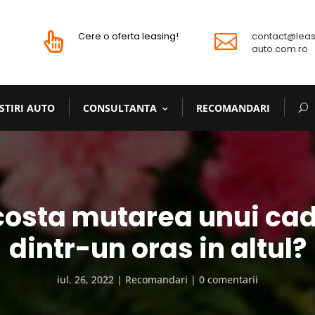
Cere o oferta leasing!
contact@leas


auto.com.ro
STIRI AUTO
CONSULTANTA
RECOMANDARI
costa mutarea unui ca
dintr-un oras in altul?
iul. 26, 2022
Recomandari
0 comentarii