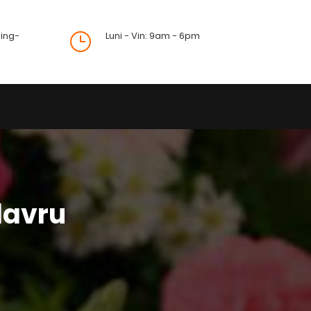
ing-
Luni - Vin: 9am - 6pm
}
davru