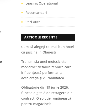
Leasing Operational
Recomandari
Stiri Auto
e
ARTICOLE RECENTE
Cum să alegeți cel mai bun hotel
cu piscină în Olănești
de
Transmisia unei motociclete
moderne: detaliile tehnice care
influențează performanța,
accelerația și durabilitatea
Obligatorie din 19 iunie 2026:
funcția digitală de retragere din
contract. O soluție românească
pentru magazinele