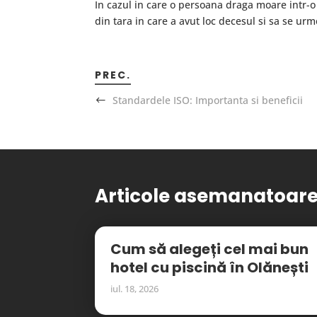
In cazul in care o persoana draga moare intr-o 
din tara in care a avut loc decesul si sa se ur
PREC.
Standardele ISO: Importanta si beneficii
Articole asemanatoar
Cum să alegeți cel mai bun
hotel cu piscină în Olănești
iul. 18, 2026