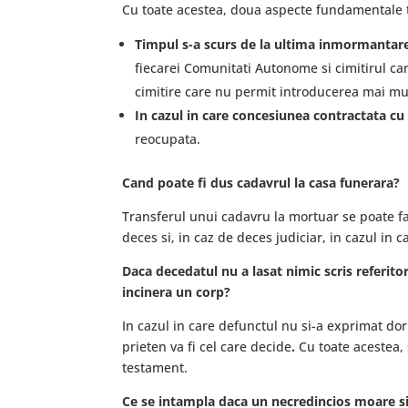
Cu toate acestea, doua aspecte fundamentale t
Timpul s-a scurs de la ultima inmormantar
fiecarei Comunitati Autonome si cimitirul car
cimitire care nu permit introducerea mai mult
In cazul in care concesiunea contractata cu 
reocupata.
Cand poate fi dus cadavrul la casa funerara?
Transferul unui cadavru la mortuar se poate fa
deces si, in caz de deces judiciar, in cazul in 
Daca decedatul nu a lasat nimic scris referitor
incinera un corp?
In cazul in care defunctul nu si-a exprimat d
prieten va fi cel care decide
.
Cu toate acestea, 
testament.
Ce se intampla daca un necredincios moare si 