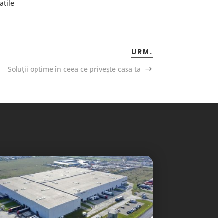
atile
URM.
Soluții optime în ceea ce privește casa ta