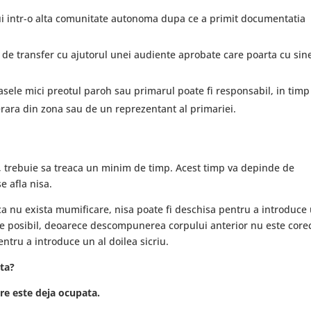
i intr-o alta comunitate autonoma dupa ce a primit documentatia
de transfer cu ajutorul unei audiente aprobate care poarta cu sin
rasele mici preotul paroh sau primarul poate fi responsabil, in timp
nerara din zona sau de un reprezentant al primariei.
, trebuie sa treaca un minim de timp. Acest timp va depinde de
e afla nisa.
aca nu exista mumificare, nisa poate fi deschisa pentru a introduce
este posibil, deoarece descompunerea corpului anterior nu este core
ntru a introduce un al doilea sicriu.
ata?
are este deja ocupata.