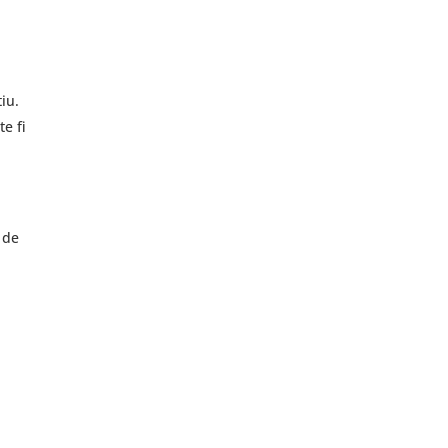
iu.
te fi
 de