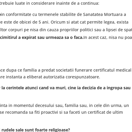
rebuie luate in considerare inainte de a continua:
e
in conformitate cu termenele stabilite de Sanatatea Mortuara a
e este de obicei de 5 ani. Oricum si atat cat permite legea, exista
or corpuri pe nisa din cauza propriilor politici sau a lipsei de spat
cimitirul a expirat sau urmeaza sa o faca.
In acest caz, nisa nu poa
ce dupa ce familia a predat societatii funerare certificatul medical
care instanta a eliberat autorizatia corespunzatoare.
 la cerintele atunci cand va muri, cine ia decizia de a ingropa sau
orinta in momentul decesului sau
,
familia sau, in cele din urma, un
se recomanda sa fiti proactivi si sa faceti un certificat de ultim
rudele sale sunt foarte religioase?