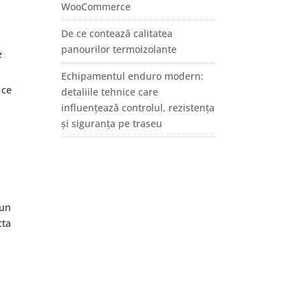
WooCommerce
De ce contează calitatea
panourilor termoizolante
e
Echipamentul enduro modern:
 ce
detaliile tehnice care
influențează controlul, rezistența
și siguranța pe traseu
 un
cta