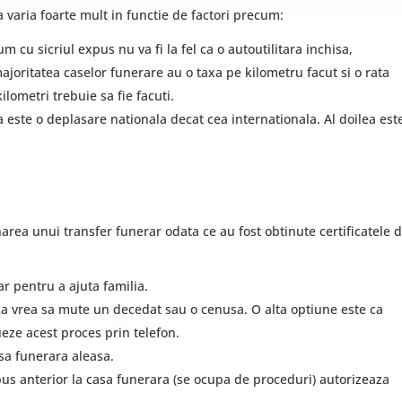
 varia foarte mult in functie de factori precum:
 cu sicriul expus nu va fi la fel ca o autoutilitara inchisa,
ajoritatea caselor funerare au o taxa pe kilometru facut si o rata
lometri trebuie sa fie facuti.
a este o deplasare nationala decat cea internationala. Al doilea est
onarea unui transfer funerar
odata ce au fost obtinute certificatele 
r pentru a ajuta familia.
ca vrea sa mute un decedat sau o cenusa. O alta optiune este ca
ueze acest proces prin telefon.
asa funerara aleasa.
 pus anterior la casa funerara (se ocupa de proceduri) autorizeaza