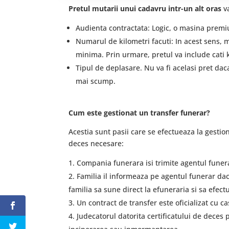
Pretul mutarii unui cadavru intr-un alt oras
va
Audienta contractata: Logic, o masina premium
Numarul de kilometri facuti: In acest sens, m
minima. Prin urmare, pretul va include cati ki
Tipul de deplasare. Nu va fi acelasi pret dac
mai scump.
Cum este gestionat un transfer funerar?
Acestia sunt pasii care se efectueaza la gesti
deces necesare:
Compania funerara isi trimite agentul funera
Familia il informeaza pe agentul funerar da
familia sa sune direct la efuneraria si sa efect
Un contract de transfer este oficializat cu c
Judecatorul datorita certificatului de deces