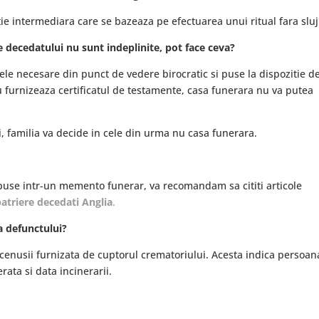
utie intermediara care se bazeaza pe efectuarea unui ritual fara slu
e decedatului nu sunt indeplinite, pot face ceva?
le necesare din punct de vedere birocratic si puse la dispozitie d
nu furnizeaza certificatul de testamente, casa funerara nu va putea
, familia va decide in cele din urma nu casa funerara.
 puse intr-un memento funerar, va recomandam sa cititi articole
patriere decedati Anglia
.
a defunctului?
 cenusii furnizata de cuptorul crematoriului. Acesta indica persoan
erata si data incinerarii.