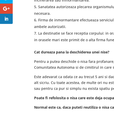
incinerarea sau inmormantarea.
Sanatatea autorizeaza plecarea organismulu
necesara.
Firma de inmormantare efectueaza serviciul 
ambele autorizatii.
La destinatie se face receptia corpului: in o
in orasele mari este primit de o alta firma fu
Cat dureaza pana la deschiderea unei nise?
Pentru a putea deschide o nisa fara profanare
Comunitatea Autonoma si de cimitirul in care s
Este adevarat ca odata ce au trecut 5 ani si d
alt sicriu. Cu toate acestea, de multe ori nu 
sau pentru ca pur si simplu nu exista spatiu pe
Poate fi refolosita o nisa care este deja ocup
Normal este ca, daca puteti reutiliza o nisa c