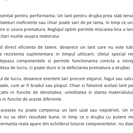
sential pentru performanta. Un lant pentru drujba prea slab tens
taieturi ineficiente sau chiar poate sari de pe lama, in timp ce un
ire si uzura prematura. Reglajul optim permite miscarea lina a lan
citari inutile asupra motorului.
 direct eficienta de taiere, deoarece un lant care nu este lubr
 rezistenta suplimentara in timpul utilizarii. Uleiul special r
otejeaza componentele si permite functionarea corecta a intre
iteza de lucru, ci poate duce si la defectarea prematura a drujbei.
ul de lucru, deoarece esentele tari precum stejarul, fagul sau sal
le, cum ar fi bradul sau plopul. Chiar si folosind acelasi lant p
ativ in functie de densitatea, umiditatea si starea materialului
 in functie de aceste diferente.
 aceasta nu poate compensa un lant uzat sau nepotrivit. Un m
ut nu va oferi rezultate bune, in timp ce o drujba cu putere m
rformanta reala apare din echilibrul tuturor componentelor, nu doa