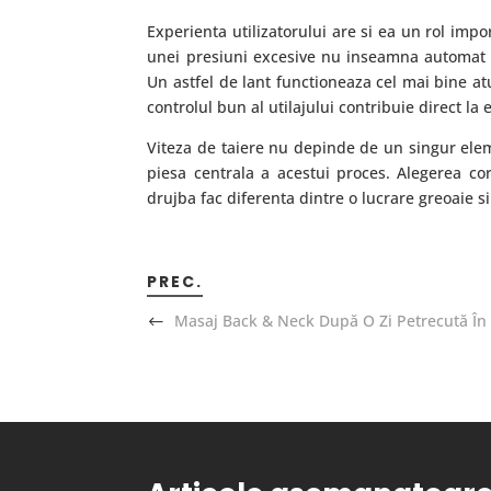
Experienta utilizatorului are si ea un rol impo
unei presiuni excesive nu inseamna automat o 
Un astfel de lant functioneaza cel mai bine atun
controlul bun al utilajului contribuie direct la 
Viteza de taiere nu depinde de un singur elem
piesa centrala a acestui proces. Alegerea cor
drujba fac diferenta dintre o lucrare greoaie si
PREC.
Masaj Back & Neck După O Zi Petrecută În 