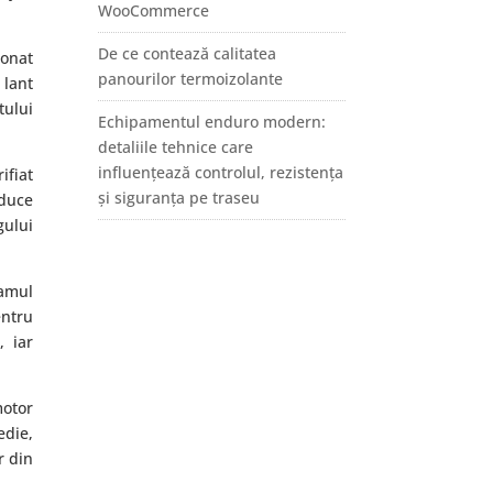
WooCommerce
De ce contează calitatea
ionat
panourilor termoizolante
 lant
tului
Echipamentul enduro modern:
detaliile tehnice care
influențează controlul, rezistența
ifiat
și siguranța pe traseu
educe
gului
camul
entru
, iar
otor
edie,
r din