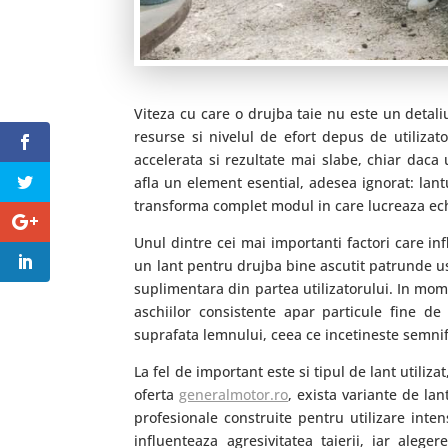
Viteza cu care o drujba taie nu este un detal
resurse si nivelul de efort depus de utilizat
accelerata si rezultate mai slabe, chiar daca
afla un element esential, adesea ignorat: lantu
transforma complet modul in care lucreaza echi
Unul dintre cei mai importanti factori care inf
un lant pentru drujba bine ascutit patrunde uso
suplimentara din partea utilizatorului. In mome
aschiilor consistente apar particule fine d
suprafata lemnului, ceea ce incetineste semnif
La fel de important este si tipul de lant utiliz
oferta
generalmotor.ro
, exista variante de la
profesionale construite pentru utilizare intens
influenteaza agresivitatea taierii, iar ale