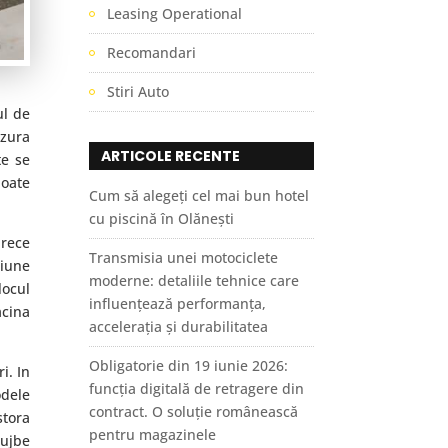
Leasing Operational
Recomandari
Stiri Auto
ul de
uzura
ARTICOLE RECENTE
te se
poate
Cum să alegeți cel mai bun hotel
cu piscină în Olănești
arece
Transmisia unei motociclete
siune
moderne: detaliile tehnice care
locul
influențează performanța,
acina
accelerația și durabilitatea
Obligatorie din 19 iunie 2026:
i. In
funcția digitală de retragere din
odele
contract. O soluție românească
stora
pentru magazinele
rujbe