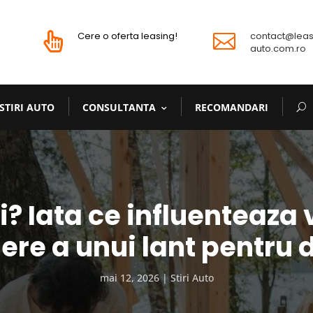
Cere o oferta leasing!
contact@leas


auto.com.ro
STIRI AUTO
CONSULTANTA
RECOMANDARI
ii? Iata ce influenteaza 
iere a unui lant pentru 
mai 12, 2026
Stiri Auto