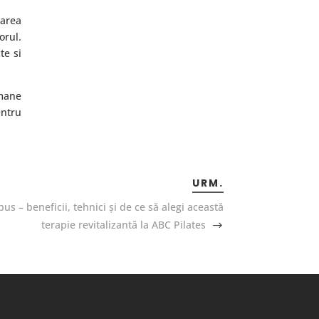
carea
orul.
te si
amane
entru
URM.
s – beneficii, tehnici și de ce să alegi această
terapie revitalizantă la ABC Pilates