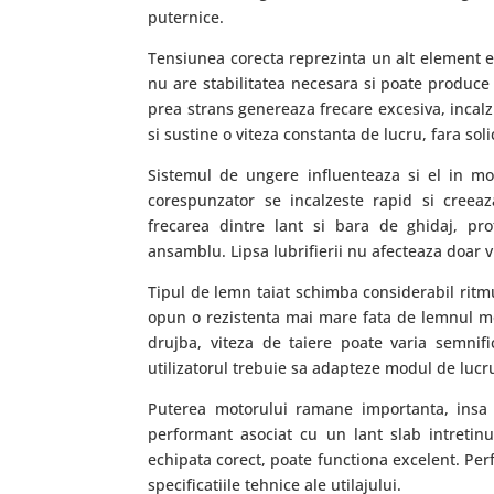
puternice.
Tensiunea corecta reprezinta un alt element e
nu are stabilitatea necesara si poate produce 
prea strans genereaza frecare excesiva, incalz
si sustine o viteza constanta de lucru, fara soli
Sistemul de ungere influenteaza si el in mod
corespunzator se incalzeste rapid si creeaza
frecarea dintre lant si bara de ghidaj, pr
ansamblu. Lipsa lubrifierii nu afecteaza doar v
Tipul de lemn taiat schimba considerabil ritm
opun o rezistenta mai mare fata de lemnul moa
drujba, viteza de taiere poate varia semnific
utilizatorul trebuie sa adapteze modul de lucru
Puterea motorului ramane importanta, insa
performant asociat cu un lant slab intretin
echipata corect, poate functiona excelent. Pe
specificatiile tehnice ale utilajului.