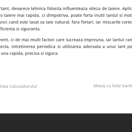
rtant, deoarece tehnica folosita influenteaza viteza de taiere. Apli
taiere mai rapida, ci dimpotriva, poate forta inutil lantul si mot
ci cand este lasat sa taie natural, fara fortari, iar miscarile corec
eficienta si siguranta.
ent, ci de mai multi factori care lucreaza impreuna, iar lantul r
ecta, intretinerea periodica si utilizarea adecvata a unui lant p
 una rapida, precisa si sigura.
Masaj cu bețe bambu
Fața Calculatorului