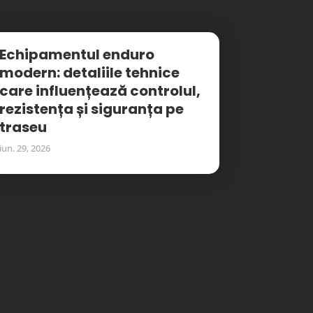
Echipamentul enduro
modern: detaliile tehnice
care influențează controlul,
rezistența și siguranța pe
traseu
iun. 29, 2026