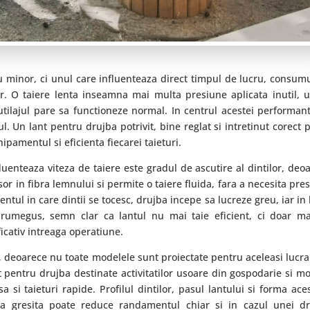
iu minor, ci unul care influenteaza direct timpul de lucru, consum
or. O taiere lenta inseamna mai multa presiune aplicata inutil, 
 utilajul pare sa functioneze normal. In centrul acestei performan
l. Un lant pentru drujba potrivit, bine reglat si intretinut corect 
pamentul si eficienta fiecarei taieturi.
luenteaza viteza de taiere este gradul de ascutire al dintilor, deo
r in fibra lemnului si permite o taiere fluida, fara a necesita pre
ntul in care dintii se tocesc, drujba incepe sa lucreze greu, iar in 
e rumegus, semn clar ca lantul nu mai taie eficient, ci doar m
icativ intreaga operatiune.
at, deoarece nu toate modelele sunt proiectate pentru aceleasi lucrar
nt pentru drujba destinate activitatilor usoare din gospodarie si m
a si taieturi rapide. Profilul dintilor, pasul lantului si forma ace
gerea gresita poate reduce randamentul chiar si in cazul unei d