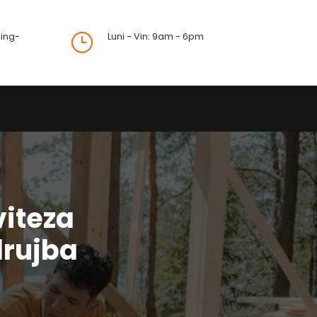
ing-
Luni - Vin: 9am - 6pm
}
viteza
drujba