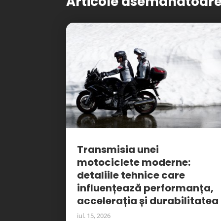
Articole asemanatoar
Transmisia unei
motociclete moderne:
detaliile tehnice care
influențează performanța,
accelerația și durabilitatea
iul. 15, 2026