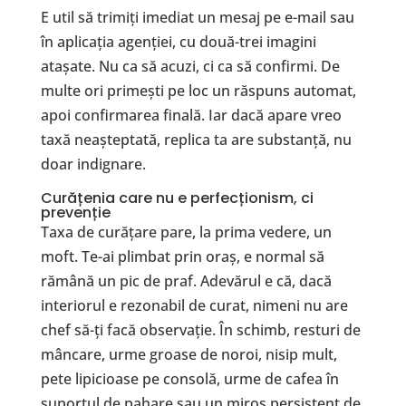
E util să trimiți imediat un mesaj pe e-mail sau
în aplicația agenției, cu două-trei imagini
atașate. Nu ca să acuzi, ci ca să confirmi. De
multe ori primești pe loc un răspuns automat,
apoi confirmarea finală. Iar dacă apare vreo
taxă neașteptată, replica ta are substanță, nu
doar indignare.
Curățenia care nu e perfecționism, ci
prevenție
Taxa de curățare pare, la prima vedere, un
moft. Te-ai plimbat prin oraș, e normal să
rămână un pic de praf. Adevărul e că, dacă
interiorul e rezonabil de curat, nimeni nu are
chef să-ți facă observație. În schimb, resturi de
mâncare, urme groase de noroi, nisip mult,
pete lipicioase pe consolă, urme de cafea în
suportul de pahare sau un miros persistent de