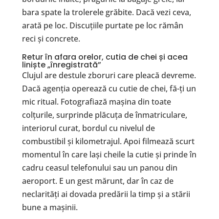
bara spate la trolerele grăbite. Dacă vezi ceva,
arată pe loc. Discuțiile purtate pe loc rămân
reci și concrete.
Retur în afara orelor, cutia de chei și acea
liniște „înregistrată”
Clujul are destule zboruri care pleacă devreme.
Dacă agenția operează cu cutie de chei, fă-ți un
mic ritual. Fotografiază mașina din toate
colțurile, surprinde plăcuța de înmatriculare,
interiorul curat, bordul cu nivelul de
combustibil și kilometrajul. Apoi filmează scurt
momentul în care lași cheile la cutie și prinde în
cadru ceasul telefonului sau un panou din
aeroport. E un gest mărunt, dar în caz de
neclarități ai dovada predării la timp și a stării
bune a mașinii.