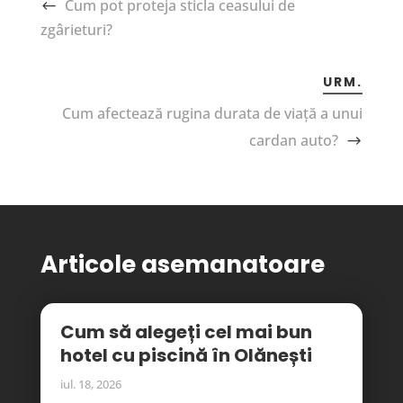
Cum pot proteja sticla ceasului de
zgârieturi?
URM.
Cum afectează rugina durata de viață a unui
cardan auto?
Articole asemanatoare
Cum să alegeți cel mai bun
hotel cu piscină în Olănești
iul. 18, 2026