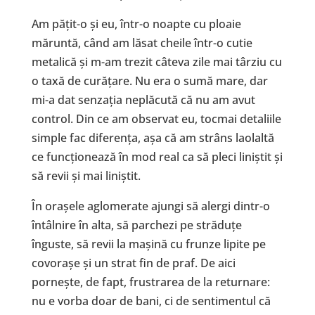
Am pățit-o și eu, într-o noapte cu ploaie
măruntă, când am lăsat cheile într-o cutie
metalică și m-am trezit câteva zile mai târziu cu
o taxă de curățare. Nu era o sumă mare, dar
mi-a dat senzația neplăcută că nu am avut
control. Din ce am observat eu, tocmai detaliile
simple fac diferența, așa că am strâns laolaltă
ce funcționează în mod real ca să pleci liniștit și
să revii și mai liniștit.
În orașele aglomerate ajungi să alergi dintr-o
întâlnire în alta, să parchezi pe străduțe
înguste, să revii la mașină cu frunze lipite pe
covorașe și un strat fin de praf. De aici
pornește, de fapt, frustrarea de la returnare:
nu e vorba doar de bani, ci de sentimentul că