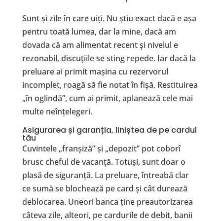
Sunt și zile în care uiți. Nu știu exact dacă e așa
pentru toată lumea, dar la mine, dacă am
dovada că am alimentat recent și nivelul e
rezonabil, discuțiile se sting repede. Iar dacă la
preluare ai primit mașina cu rezervorul
incomplet, roagă să fie notat în fișă. Restituirea
„în oglindă”, cum ai primit, aplanează cele mai
multe neînțelegeri.
Asigurarea și garanția, liniștea de pe cardul
tău
Cuvintele „franșiză” și „depozit” pot coborî
brusc cheful de vacanță. Totuși, sunt doar o
plasă de siguranță. La preluare, întreabă clar
ce sumă se blochează pe card și cât durează
deblocarea. Uneori banca ține preautorizarea
câteva zile, alteori, pe cardurile de debit, banii