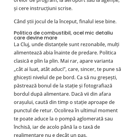
orelor de program, la aeroport sau la agenție,
și cere instrucțiuni scrise.
Când știi jocul de la început, finalul iese bine.
Politica de combustibil, acel mic detaliu
care devine mare
La Cluj, unde distanțele sunt rezonabile, mulți
alimentează abia înainte de predare. Politica
clasică e plin la plin. Mai rar, apare varianta
„cât ai luat, atât aduci”, care, sincer, te pune să
ghicești nivelul de pe bord. Ca să nu greșești,
păstrează bonul de la stație și fotografiază
bordul după alimentare. Dacă vii din afara
orașului, caută din timp o stație aproape de
punctul de retur. Ocolirea în ultimul moment
te poate aduce la o pompă aglomerată sau
închisă, iar de acolo până la o taxă de
realimentare nu e decât un pas.