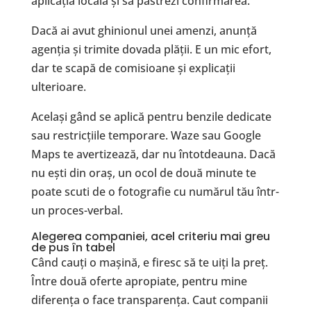
aplicația locală și să păstrezi confirmarea.
Dacă ai avut ghinionul unei amenzi, anunță
agenția și trimite dovada plății. E un mic efort,
dar te scapă de comisioane și explicații
ulterioare.
Același gând se aplică pentru benzile dedicate
sau restricțiile temporare. Waze sau Google
Maps te avertizează, dar nu întotdeauna. Dacă
nu ești din oraș, un ocol de două minute te
poate scuti de o fotografie cu numărul tău într-
un proces-verbal.
Alegerea companiei, acel criteriu mai greu
de pus în tabel
Când cauți o mașină, e firesc să te uiți la preț.
Între două oferte apropiate, pentru mine
diferența o face transparența. Caut companii