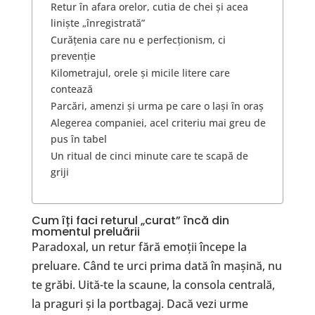
Retur în afara orelor, cutia de chei și acea
liniște „înregistrată”
Curățenia care nu e perfecționism, ci
prevenție
Kilometrajul, orele și micile litere care
contează
Parcări, amenzi și urma pe care o lași în oraș
Alegerea companiei, acel criteriu mai greu de
pus în tabel
Un ritual de cinci minute care te scapă de
griji
Cum îți faci returul „curat” încă din
momentul preluării
Paradoxal, un retur fără emoții începe la
preluare. Când te urci prima dată în mașină, nu
te grăbi. Uită-te la scaune, la consola centrală,
la praguri și la portbagaj. Dacă vezi urme