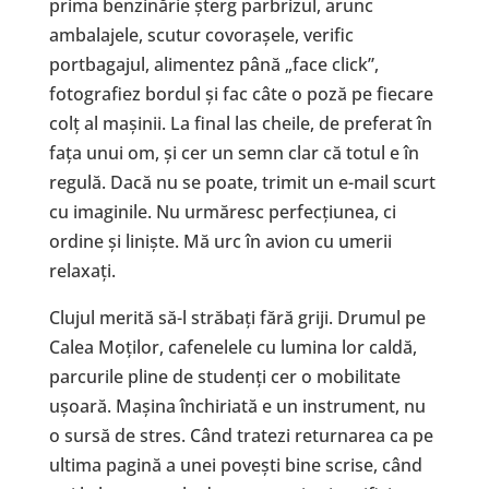
prima benzinărie șterg parbrizul, arunc
ambalajele, scutur covorașele, verific
portbagajul, alimentez până „face click”,
fotografiez bordul și fac câte o poză pe fiecare
colț al mașinii. La final las cheile, de preferat în
fața unui om, și cer un semn clar că totul e în
regulă. Dacă nu se poate, trimit un e-mail scurt
cu imaginile. Nu urmăresc perfecțiunea, ci
ordine și liniște. Mă urc în avion cu umerii
relaxați.
Clujul merită să-l străbați fără griji. Drumul pe
Calea Moților, cafenelele cu lumina lor caldă,
parcurile pline de studenți cer o mobilitate
ușoară. Mașina închiriată e un instrument, nu
o sursă de stres. Când tratezi returnarea ca pe
ultima pagină a unei povești bine scrise, când