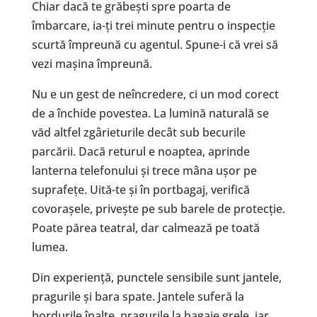
Chiar dacă te grăbești spre poarta de
îmbarcare, ia-ți trei minute pentru o inspecție
scurtă împreună cu agentul. Spune-i că vrei să
vezi mașina împreună.
Nu e un gest de neîncredere, ci un mod corect
de a închide povestea. La lumină naturală se
văd altfel zgârieturile decât sub becurile
parcării. Dacă returul e noaptea, aprinde
lanterna telefonului și trece mâna ușor pe
suprafețe. Uită-te și în portbagaj, verifică
covorașele, privește pe sub barele de protecție.
Poate părea teatral, dar calmează pe toată
lumea.
Din experiență, punctele sensibile sunt jantele,
pragurile și bara spate. Jantele suferă la
bordurile înalte, pragurile la bagaje grele, iar