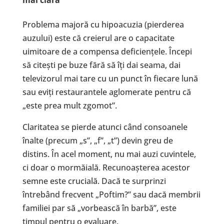
mai clar
ă
Problema majoră cu hipoacuzia (pierderea
auzului) este că creierul are o capacitate
uimitoare de a compensa deficiențele. Începi
să citești pe buze fără să îți dai seama, dai
televizorul mai tare cu un punct în fiecare lună
sau eviți restaurantele aglomerate pentru că
„este prea mult zgomot”.
Claritatea se pierde atunci când consoanele
înalte (precum „s”, „f”, „t”) devin greu de
distins. În acel moment, nu mai auzi cuvintele,
ci doar o mormăială. Recunoașterea acestor
semne este crucială. Dacă te surprinzi
întrebând frecvent „Poftim?” sau dacă membrii
familiei par să „vorbească în barbă”, este
timpul pentru o evaluare.