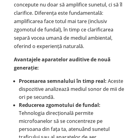
concepute nu doar să amplifice sunetul, ci să îl
clarifice. Diferența este fundamentală:
amplificarea face totul mai tare (inclusiv
zgomotul de fundal), în timp ce clarificarea
separă vocea umană de mediul ambiental,
oferind o experiență naturală.
Avantajele aparatelor auditive de nou
ă
genera
ț
ie:
Procesarea semnalului
î
n timp real:
Aceste
dispozitive analizează mediul sonor de mii de
ori pe secundă.
Reducerea zgomotului de fundal:
Tehnologia direcțională permite
microfoanelor să se concentreze pe
persoana din fața ta, atenuând sunetul
traficului sau al aparatelor de aer