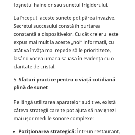
foșnetul hainelor sau sunetul frigiderului.
La început, aceste sunete pot părea invazive.
Secretul succesului constă în purtarea
constantă a dispozitivelor. Cu cât creierul este
expus mai mult la aceste „noi” informații, cu
atât va învăța mai repede să le prioritizeze,
lăsând vocea umană să iasă în evidență cu o
claritate de cristal.
Sfaturi practice pentru o via
ță
cotidian
ă
plin
ă
de sunet
Pe lângă utilizarea aparatelor auditive, există
câteva strategii care te pot ajuta să navighezi
mai ușor mediile sonore complexe:
Pozi
ț
ionarea strategic
ă
:
Într-un restaurant,