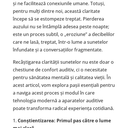
și ne facilitează conexiunile umane. Totuși,
pentru mulți dintre noi, această claritate
începe să se estompeze treptat. Pierderea
auzului nu se întâmplă adesea peste noapte;
este un proces subtil, o „eroziune” a decibelilor
care ne lasă, treptat, într-o lume a sunetelor
înfundate și a conversațiilor fragmentate.
Recâștigarea clarității sunetelor nu este doar o
chestiune de confort auditiv, ci o necesitate
pentru sănătatea mentală și calitatea vieții. În
acest articol, vom explora pașii esențiali pentru
a naviga acest proces și modul în care
tehnologia modernă a aparatelor auditive
poate transforma radical experiența cotidiană.
Con
ș
tientizarea: Primul pas c
ă
tre o lume