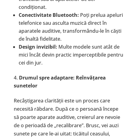
condiționat.
Conectivitate Bluetooth:
Poți prelua apeluri
telefonice sau asculta muzică direct în
aparatele auditive, transformându-le în căști
de înaltă fidelitate.
Design invizibil:
Multe modele sunt atât de
mici încât devin practic imperceptibile pentru
cei din jur.
Drumul spre adaptare: Re
î
nv
ăț
area
sunetelor
Recâștigarea clarității este un proces care
necesită răbdare. După ce o persoană începe
să poarte aparate auditive, creierul are nevoie
de o perioadă de „recalibrare”. Brusc, vei auzi
sunete pe care le-ai uitat: ticăitul ceasului,