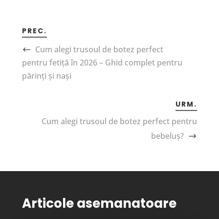
PREC.
Cum alegi trusoul de botez perfect
pentru fetiță în 2026 – Ghid complet pentru
părinți și nași
URM.
Cum alegi trusoul de botez perfect pentru
bebeluș?
Articole asemanatoare