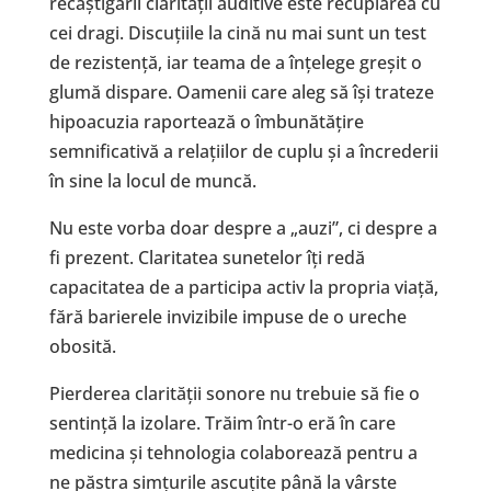
recâștigării clarității auditive este recuplarea cu
cei dragi. Discuțiile la cină nu mai sunt un test
de rezistență, iar teama de a înțelege greșit o
glumă dispare. Oamenii care aleg să își trateze
hipoacuzia raportează o îmbunătățire
semnificativă a relațiilor de cuplu și a încrederii
în sine la locul de muncă.
Nu este vorba doar despre a „auzi”, ci despre a
fi prezent. Claritatea sunetelor îți redă
capacitatea de a participa activ la propria viață,
fără barierele invizibile impuse de o ureche
obosită.
Pierderea clarității sonore nu trebuie să fie o
sentință la izolare. Trăim într-o eră în care
medicina și tehnologia colaborează pentru a
ne păstra simțurile ascuțite până la vârste