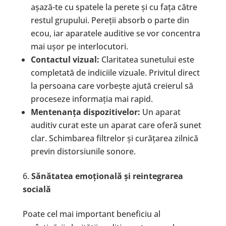
așază-te cu spatele la perete și cu fața către
restul grupului. Pereții absorb o parte din
ecou, iar aparatele auditive se vor concentra
mai ușor pe interlocutori.
Contactul vizual:
Claritatea sunetului este
completată de indiciile vizuale. Privitul direct
la persoana care vorbește ajută creierul să
proceseze informația mai rapid.
Mentenan
ț
a dispozitivelor:
Un aparat
auditiv curat este un aparat care oferă sunet
clar. Schimbarea filtrelor și curățarea zilnică
previn distorsiunile sonore.
S
ă
n
ă
tatea emo
ț
ional
ă
ș
i reintegrarea
social
ă
Poate cel mai important beneficiu al