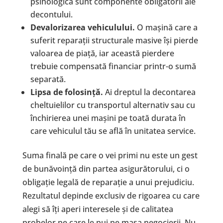
psihologică sunt componente obligatorii ale
decontului.
Devalorizarea vehiculului.
O mașină care a
suferit reparații structurale masive își pierde
valoarea de piață, iar această pierdere
trebuie compensată financiar printr-o sumă
separată.
Lipsa de folosință.
Ai dreptul la decontarea
cheltuielilor cu transportul alternativ sau cu
închirierea unei mașini pe toată durata în
care vehiculul tău se află în unitatea service.
Suma finală pe care o vei primi nu este un gest
de bunăvoință din partea asigurătorului, ci o
obligație legală de reparație a unui prejudiciu.
Rezultatul depinde exclusiv de rigoarea cu care
alegi să îți aperi interesele și de calitatea
probelor pe care le pui pe masa negocierii. Nu