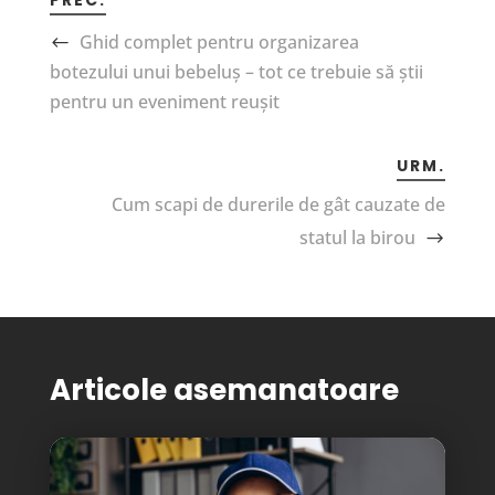
Ghid complet pentru organizarea
botezului unui bebeluș – tot ce trebuie să știi
pentru un eveniment reușit
URM.
Cum scapi de durerile de gât cauzate de
statul la birou
Articole asemanatoare