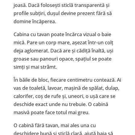
joasă. Dacă folosești sticlă transparentă și
profile subțiri, dușul devine prezent fără să
domine încăperea.
Cabina cu tavan poate încărca vizual o baie
mică. Pare un corp mare, așezat într-un colț
deja aglomerat. Dacă are și cădiță înaltă, uși
groase sau panouri opace, spațiul se poate
simți și mai strâmt.
În băile de bloc, fiecare centimetru contează. Ai
vas de toaletă, lavoar, mașină de spălat, dulap,
calorifer, coș de rufe și, uneori, o ușă care se
deschide exact unde nu trebuie. O cabină
masivă poate face totul mai greu.
O cabină fără tavan, mai ales una cu
deschidere bună și sticlă clară, ajută baia să