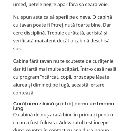
umed, petele negre apar fără să ceară voie.
Nu spun asta ca să sperii pe cineva. O cabină
cu tavan poate fi întreținută foarte bine. Dar
cere disciplină. Trebuie curățată, aerisită și
verificată mai atent decât o cabină deschisă
sus.
Cabina fără tavan nu te scutește de curățenie,
dar îți iartă mai multe scăpări. Într-o casă reală,
cu program încărcat, copii, prosoape lăsate
aiurea și dimineți pe fugă, această iertare
contează.
Curățarea zilnică și întreținerea pe termen
lung
O cabină de duș arată bine în prima zi pentru
că nu a fost folosită. Adevăratul test începe
după ce intră în contact cu apă dură, săpun,