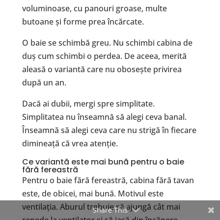
voluminoase, cu panouri groase, multe
butoane și forme prea încărcate.
O baie se schimbă greu. Nu schimbi cabina de
duș cum schimbi o perdea. De aceea, merită
aleasă o variantă care nu obosește privirea
după un an.
Dacă ai dubii, mergi spre simplitate.
Simplitatea nu înseamnă să alegi ceva banal.
Înseamnă să alegi ceva care nu strigă în fiecare
dimineață că vrea atenție.
Ce variantă este mai bună pentru o baie
fără fereastră
Pentru o baie fără fereastră, cabina fără tavan
este, de obicei, mai bună. Motivul este
ventilația. Aburul trebuie să ajungă cât mai
Share This