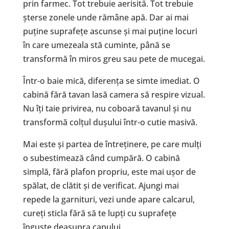
prin farmec. Tot trebuie aerisită. Tot trebuie
șterse zonele unde rămâne apă. Dar ai mai
puține suprafețe ascunse și mai puține locuri
în care umezeala stă cuminte, până se
transformă în miros greu sau pete de mucegai.
Într-o baie mică, diferența se simte imediat. O
cabină fără tavan lasă camera să respire vizual.
Nu îți taie privirea, nu coboară tavanul și nu
transformă colțul dușului într-o cutie masivă.
Mai este și partea de întreținere, pe care mulți
o subestimează când cumpără. O cabină
simplă, fără plafon propriu, este mai ușor de
spălat, de clătit și de verificat. Ajungi mai
repede la garnituri, vezi unde apare calcarul,
cureți sticla fără să te lupți cu suprafețe
înguste deasupra capului.