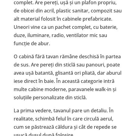
complet. Are pereți, ușă și un plafon propriu,
de obicei din acril, plastic sanitar, compozit sau
alt material folosit în cabinele prefabricate.
Uneori vine ca un pachet complet, cu baterie,
duze, iluminare, radio, ventilator mic sau
funcție de abur.
O cabină fără tavan rămâne deschisă în partea
de sus. Are pereți din sticlă sau panouri, poate
avea ușă batantă, glisantă ori pliată, dar aburul
iese direct în baie. În această categorie intră
multe cabine moderne, paravanele walk-in și
soluțiile personalizate din sticlă.
La prima vedere, tavanul pare un detaliu. În
realitate, schimbă felul în care circulă aerul,
cum se păstrează căldura și cât de repede se
usucă dușul după folosire.