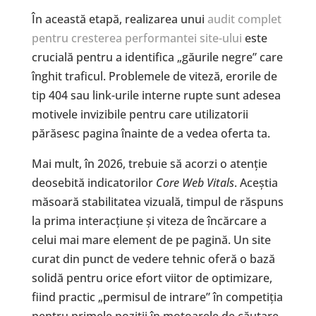
În această etapă, realizarea unui
audit complet
pentru cresterea performantei site-ului
este
crucială pentru a identifica „găurile negre” care
înghit traficul. Problemele de viteză, erorile de
tip 404 sau link-urile interne rupte sunt adesea
motivele invizibile pentru care utilizatorii
părăsesc pagina înainte de a vedea oferta ta.
Mai mult, în 2026, trebuie să acorzi o atenție
deosebită indicatorilor
Core Web Vitals
. Aceștia
măsoară stabilitatea vizuală, timpul de răspuns
la prima interacțiune și viteza de încărcare a
celui mai mare element de pe pagină. Un site
curat din punct de vedere tehnic oferă o bază
solidă pentru orice efort viitor de optimizare,
fiind practic „permisul de intrare” în competiția
pentru primele poziții în motoarele de căutare.