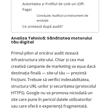
Autoritatea și Profilul de Link-uri (Off-
Page)
Concluzie: Auditul ca instrument de
evoluție
Ce urmează după audit?
Analiza Tehnic
ă
: S
ă
n
ă
tatea motorului
t
ă
u digital
Primul pilon al oricărui audit vizează
infrastructura site-ului. Chiar și cea mai
creativă campanie de marketing va eșua dacă
destinația finală — site-ul tău — prezintă
fricțiuni. Trebuie să verifici indexabilitatea,
structura URL-urilor și securitatea (protocolul
HTTPS). Google nu va promova niciodată un
site care pune în pericol datele utilizatorilor
sau care oferă o experiență fragmentată.