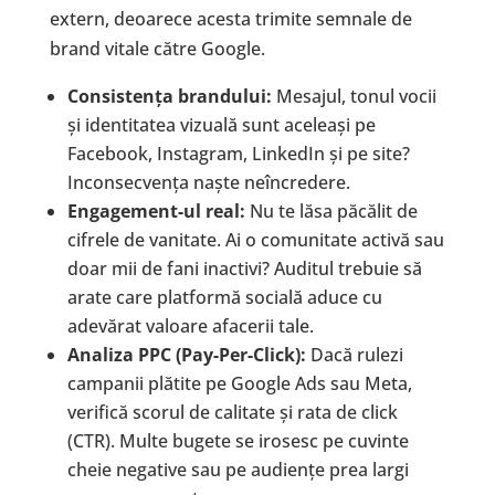
extern, deoarece acesta trimite semnale de
brand vitale către Google.
Consisten
ț
a brandului:
Mesajul, tonul vocii
și identitatea vizuală sunt aceleași pe
Facebook, Instagram, LinkedIn și pe site?
Inconsecvența naște neîncredere.
Engagement-ul real:
Nu te lăsa păcălit de
cifrele de vanitate. Ai o comunitate activă sau
doar mii de fani inactivi? Auditul trebuie să
arate care platformă socială aduce cu
adevărat valoare afacerii tale.
Analiza PPC (Pay-Per-Click):
Dacă rulezi
campanii plătite pe Google Ads sau Meta,
verifică scorul de calitate și rata de click
(CTR). Multe bugete se irosesc pe cuvinte
cheie negative sau pe audiențe prea largi