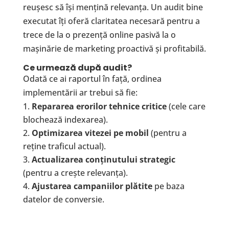
reușesc să își mențină relevanța. Un audit bine
executat îți oferă claritatea necesară pentru a
trece de la o prezență online pasivă la o
mașinărie de marketing proactivă și profitabilă.
Ce urmeaz
ă
dup
ă
audit?
Odată ce ai raportul în față, ordinea
implementării ar trebui să fie:
Repararea erorilor tehnice critice
(cele care
blochează indexarea).
Optimizarea vitezei pe mobil
(pentru a
reține traficul actual).
Actualizarea con
ț
inutului strategic
(pentru a crește relevanța).
Ajustarea campaniilor pl
ă
tite
pe baza
datelor de conversie.