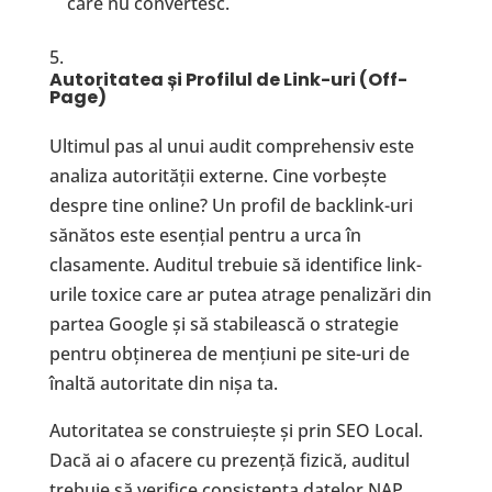
care nu convertesc.
Autoritatea
ș
i Profilul de Link-uri (Off-
Page)
Ultimul pas al unui audit comprehensiv este
analiza autorității externe. Cine vorbește
despre tine online? Un profil de backlink-uri
sănătos este esențial pentru a urca în
clasamente. Auditul trebuie să identifice link-
urile toxice care ar putea atrage penalizări din
partea Google și să stabilească o strategie
pentru obținerea de mențiuni pe site-uri de
înaltă autoritate din nișa ta.
Autoritatea se construiește și prin SEO Local.
Dacă ai o afacere cu prezență fizică, auditul
trebuie să verifice consistența datelor NAP