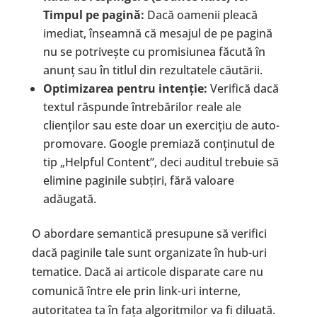
Timpul pe pagin
ă
:
Dacă oamenii pleacă
imediat, înseamnă că mesajul de pe pagină
nu se potrivește cu promisiunea făcută în
anunț sau în titlul din rezultatele căutării.
Optimizarea pentru inten
ț
ie:
Verifică dacă
textul răspunde întrebărilor reale ale
clienților sau este doar un exercițiu de auto-
promovare. Google premiază conținutul de
tip „Helpful Content”, deci auditul trebuie să
elimine paginile subțiri, fără valoare
adăugată.
O abordare semantică presupune să verifici
dacă paginile tale sunt organizate în hub-uri
tematice. Dacă ai articole disparate care nu
comunică între ele prin link-uri interne,
autoritatea ta în fața algoritmilor va fi diluată.