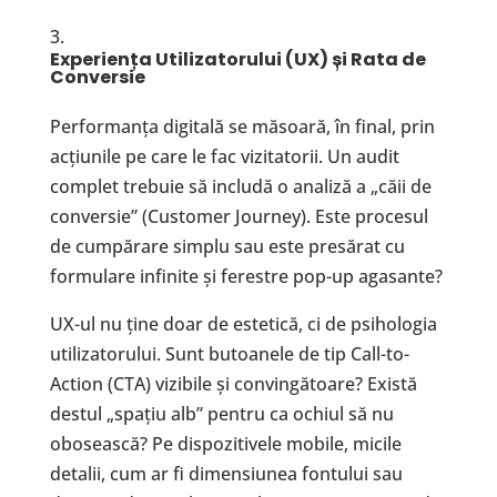
Experien
ț
a Utilizatorului (UX)
ș
i Rata de
Conversie
Performanța digitală se măsoară, în final, prin
acțiunile pe care le fac vizitatorii. Un audit
complet trebuie să includă o analiză a „căii de
conversie” (Customer Journey). Este procesul
de cumpărare simplu sau este presărat cu
formulare infinite și ferestre pop-up agasante?
UX-ul nu ține doar de estetică, ci de psihologia
utilizatorului. Sunt butoanele de tip Call-to-
Action (CTA) vizibile și convingătoare? Există
destul „spațiu alb” pentru ca ochiul să nu
obosească? Pe dispozitivele mobile, micile
detalii, cum ar fi dimensiunea fontului sau