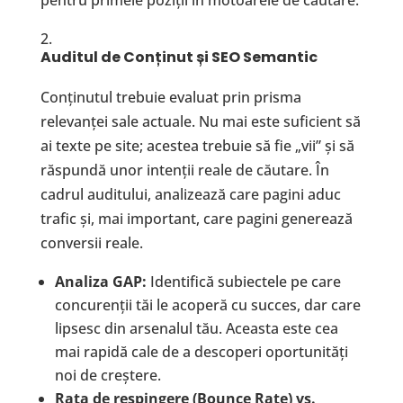
Auditul de Con
ț
inut
ș
i SEO Semantic
Conținutul trebuie evaluat prin prisma
relevanței sale actuale. Nu mai este suficient să
ai texte pe site; acestea trebuie să fie „vii” și să
răspundă unor intenții reale de căutare. În
cadrul auditului, analizează care pagini aduc
trafic și, mai important, care pagini generează
conversii reale.
Analiza GAP:
Identifică subiectele pe care
concurenții tăi le acoperă cu succes, dar care
lipsesc din arsenalul tău. Aceasta este cea
mai rapidă cale de a descoperi oportunități
noi de creștere.
Rata de respingere (Bounce Rate) vs.